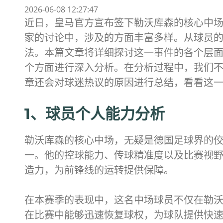
2026-06-08 12:27:47
近日，皇马官方宣布签下勒沃库森的核心中
家的讨论中，涉及的方面丰富多样。从球员
法。本篇文章将详细探讨这一事件的各个层
个方面进行深入分析。在分析过程中，我们
章还会对球迷热议的原因进行总结，看看这
1、球员个人能力分析
勒沃库森的核心中场，无疑是德国足球界的
一。他的控球能力、传球精准度以及比赛视
造力，为前锋线的运转提供保障。
在本赛季的表现中，这名中场球员不仅在勒
在比赛中能够迅速恢复球权，为球队提供快