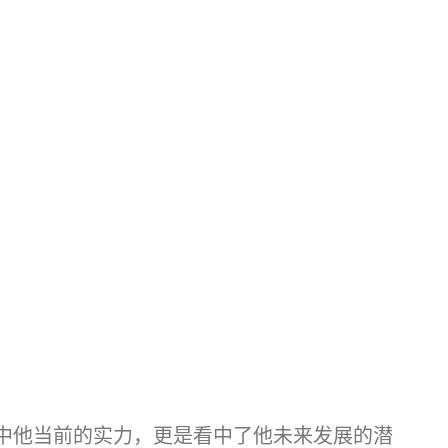
中他当前的实力，更是看中了他未来发展的潜