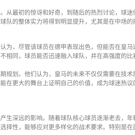
点。从最初的惊讶和好奇，到随后的热烈讨论，球迷
，球队的整体实力将得到明显提升，尤其是在中场的
们认为，尽管该球员在德甲表现出色，但能否在皇马
大不相同，球员能否迅速融入球队，并在高强度的比
长期规划。他们认为，皇马的未来不仅仅需要在技术
否能在更大的舞台上证明自己的价值，成为球迷热议
能产生深远的影响。随着球队核心球员逐渐老去，年
的选择性，能够应对更多样化的战术要求。特别是在