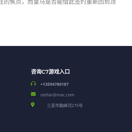
注的焦点，而皇马是否能借此签约重新回到顶
咨询C7游戏入口
+13594780187
stellar@mac.com
三亚市胸婶河275号