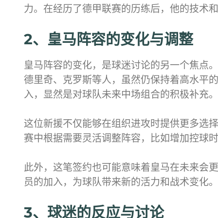
力。在经历了德甲联赛的历练后，他的技术
2、皇马阵容的变化与调整
皇马阵容的变化，是球迷讨论的另一个焦点
德里奇、克罗斯等人，虽然仍保持着高水平
入，显然是对球队未来中场组合的积极补充
这位新援不仅能够在组织进攻时提供更多选
赛中根据需要灵活调整阵容，比如增加控球
此外，这笔签约也可能意味着皇马在未来会
员的加入，为球队带来新的活力和战术变化
3、球迷的反应与讨论