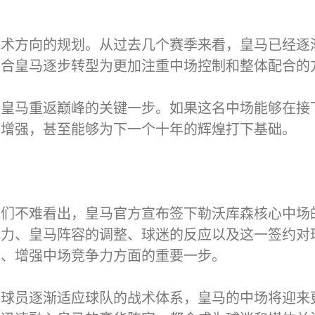
术方向的规划。从过去几个赛季来看，皇马已经逐渐
符合皇马逐步转型为更加注重中场控制和整体配合的
为皇马重返巅峰的关键一步。如果这名中场能够在接
大增强，甚至能够为下一个十年的辉煌打下基础。
我们不难看出，皇马官方宣布签下勒沃库森核心中场
能力、皇马阵容的调整、球迷的反应以及这一签约对
力、增强中场竞争力方面的重要一步。
着球员逐渐适应球队的战术体系，皇马的中场将迎来