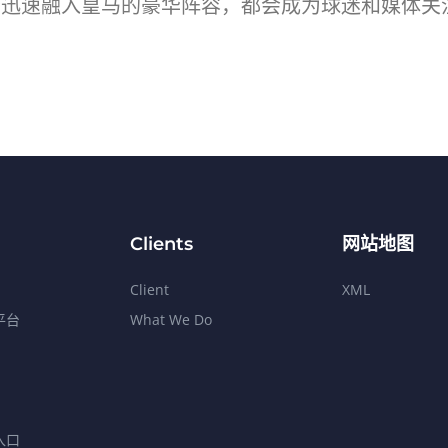
否迅速融入皇马的豪华阵容，都会成为球迷和媒体关
Clients
网站地图
Client
XML
平台
What We Do
入口