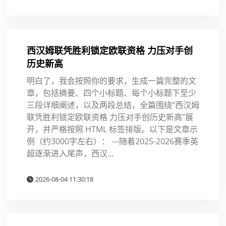
西汉姆联凭胜利锁定欧联资格 力压对手创
历史新高
明白了，我会按照你的要求，生成一篇完整的文
章，包括摘要、四个小标题、每个小标题下至少
三段详细阐述，以及两段总结，全篇围绕“西汉姆
联凭胜利锁定欧联资格 力压对手创历史新高”展
开，并严格按照 HTML 标签排版。以下是文章示
例（约3000字左右）： ---随着2025-2026赛季英
超逐渐进入尾声，西汉...
2026-08-04 11:30:18