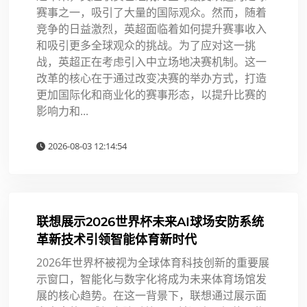
赛事之一，吸引了大量的国际观众。然而，随着
竞争的日益激烈，英超面临着如何提升赛事收入
和吸引更多全球观众的挑战。为了应对这一挑
战，英超正在考虑引入中立场地决赛机制。这一
改革的核心在于通过改变决赛的举办方式，打造
更加国际化和商业化的赛事形态，以提升比赛的
影响力和...
2026-08-03 12:14:54
联想展示2026世界杯未来AI球场安防系统
革新技术引领智能体育新时代
2026年世界杯被视为全球体育科技创新的重要展
示窗口，智能化与数字化将成为未来体育场馆发
展的核心趋势。在这一背景下，联想通过展示面