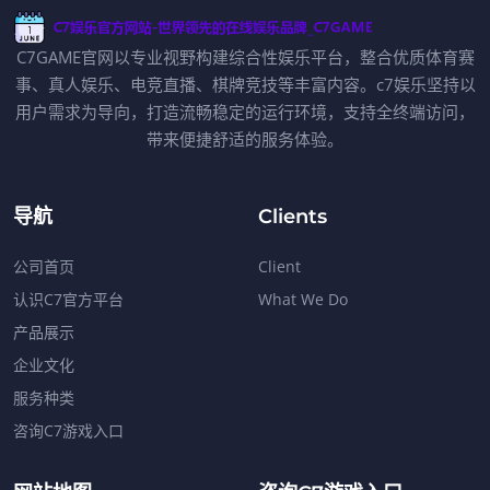
C7GAME官网以专业视野构建综合性娱乐平台，整合优质体育赛
事、真人娱乐、电竞直播、棋牌竞技等丰富内容。c7娱乐坚持以
用户需求为导向，打造流畅稳定的运行环境，支持全终端访问，
带来便捷舒适的服务体验。
导航
Clients
公司首页
Client
认识C7官方平台
What We Do
产品展示
企业文化
服务种类
咨询C7游戏入口