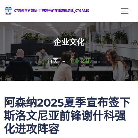
企业文化
首页
企业文化
阿森纳2025夏季宣布签下
斯洛文尼亚前锋谢什科强
化进攻阵容