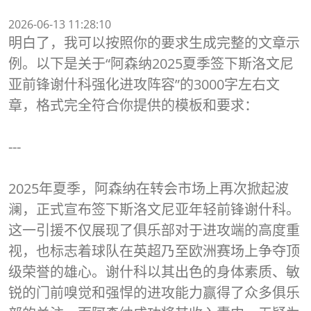
2026-06-13 11:28:10
明白了，我可以按照你的要求生成完整的文章示
例。以下是关于“阿森纳2025夏季签下斯洛文尼
亚前锋谢什科强化进攻阵容”的3000字左右文
章，格式完全符合你提供的模板和要求：
---
2025年夏季，阿森纳在转会市场上再次掀起波
澜，正式宣布签下斯洛文尼亚年轻前锋谢什科。
这一引援不仅展现了俱乐部对于进攻端的高度重
视，也标志着球队在英超乃至欧洲赛场上争夺顶
级荣誉的雄心。谢什科以其出色的身体素质、敏
锐的门前嗅觉和强悍的进攻能力赢得了众多俱乐