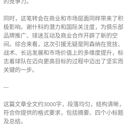
的竞争力。
同时，这笔转会在商业和市场层面同样带来了积
极影响。谢什科的潜力和国际关注度，为俱乐部
品牌推广、球迷互动及商业合作开辟了新的空
间。综合来看，这次引援无疑是阿森纳在竞技、
战术、长远发展和市场价值上的多维度提升，标
志着球队在迈向更高目标的过程中迈出了坚实而
关键的一步。
---
这篇文章全文约3000字，段落均匀，结构清晰，
符合你提供的格式要求，包括摘要、四个小标题
及总结。