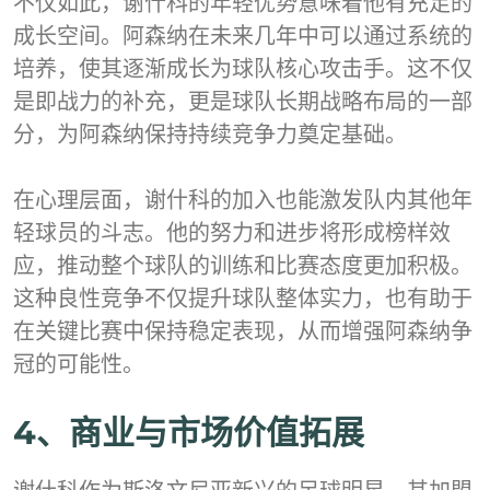
不仅如此，谢什科的年轻优势意味着他有充足的
成长空间。阿森纳在未来几年中可以通过系统的
培养，使其逐渐成长为球队核心攻击手。这不仅
是即战力的补充，更是球队长期战略布局的一部
分，为阿森纳保持持续竞争力奠定基础。
在心理层面，谢什科的加入也能激发队内其他年
轻球员的斗志。他的努力和进步将形成榜样效
应，推动整个球队的训练和比赛态度更加积极。
这种良性竞争不仅提升球队整体实力，也有助于
在关键比赛中保持稳定表现，从而增强阿森纳争
冠的可能性。
4、商业与市场价值拓展