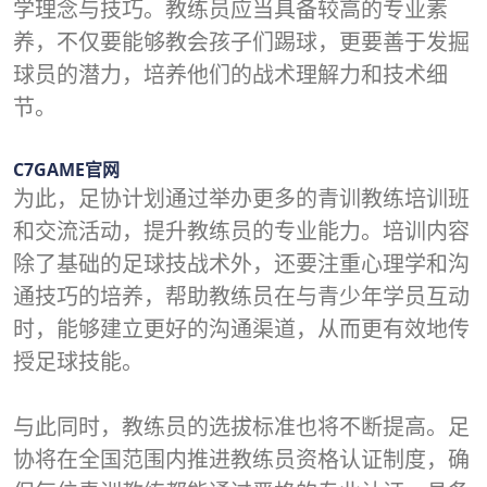
学理念与技巧。教练员应当具备较高的专业素
养，不仅要能够教会孩子们踢球，更要善于发掘
球员的潜力，培养他们的战术理解力和技术细
节。
C7GAME官网
为此，足协计划通过举办更多的青训教练培训班
和交流活动，提升教练员的专业能力。培训内容
除了基础的足球技战术外，还要注重心理学和沟
通技巧的培养，帮助教练员在与青少年学员互动
时，能够建立更好的沟通渠道，从而更有效地传
授足球技能。
与此同时，教练员的选拔标准也将不断提高。足
协将在全国范围内推进教练员资格认证制度，确