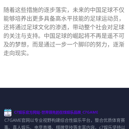
随着这些措施的逐步落实，未来的中国足球不仅
能够培养出更多具备高水平技能的足球运动员，
还将通过足球文化的渗透，带动整个社会对足球
的关注与支持。中国足球的崛起将不再是遥不可
及的梦想，而是通过一步一个脚印的努力，逐渐
走向现实。
C7GAME官网以专业视野构建综合性娱乐平台，整合优质体育赛
事、真人娱乐、电竞直播、棋牌竞技等丰富内容。c7娱乐坚持以