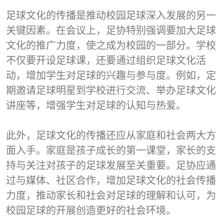
足球文化的传播是推动校园足球深入发展的另一
关键因素。在会议上，足协特别强调要加大足球
文化的推广力度，使之成为校园的一部分。学校
不仅要开设足球课，还要通过组织足球文化活
动，增加学生对足球的兴趣与参与度。例如，定
期邀请足球明星到学校进行交流、举办足球文化
讲座等，增强学生对足球的认知与热爱。
此外，足球文化的传播还应从家庭和社会两大方
面入手。家庭是孩子成长的第一课堂，家长的支
持与关注对孩子的足球发展至关重要。足协应通
过与媒体、社区合作，增加足球文化的社会传播
力度，推动家长和社会对足球的理解和认可，为
校园足球的开展创造更好的社会环境。