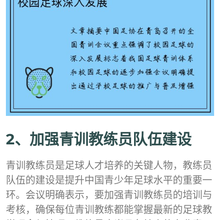
2、加强青训教练员队伍建设
青训教练员是足球人才培养的关键人物，教练员
队伍的建设是提升中国青少年足球水平的重要一
环。会议明确表示，要加强青训教练员的培训与
考核，确保每位青训教练都能掌握最新的足球教