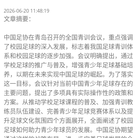
2026-06-20 11:48:19
文章摘要：
中国足协在青岛召开的全国青训会议，重点强调
了校园足球的深入发展，标志着我国足球青训体
系和校园足球的逐步加强。会议明确提出，通过
学校足球的推广与普及，增强青少年足球基础培
养，以期在未来实现中国足球的崛起。为了落实
这一目标，会议针对当前中国青少年足球存在的
主要问题，提出了多项具有实际操作性的政策和
方案。从推动学校足球课程的普及、加强青训教
练员队伍建设、完善青少年足球竞赛体系以及提
升足球文化氛围四个方面展开，全面阐述了校园
足球如何助力青少年球员的发展。中国足协期望