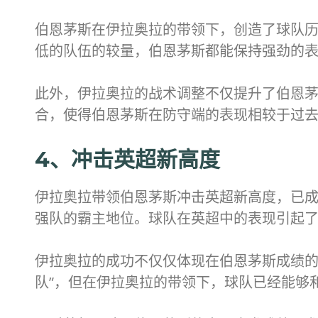
伯恩茅斯在伊拉奥拉的带领下，创造了球队
低的队伍的较量，伯恩茅斯都能保持强劲的
此外，伊拉奥拉的战术调整不仅提升了伯恩
合，使得伯恩茅斯在防守端的表现相较于过
4、冲击英超新高度
伊拉奥拉带领伯恩茅斯冲击英超新高度，已
强队的霸主地位。球队在英超中的表现引起
伊拉奥拉的成功不仅仅体现在伯恩茅斯成绩的
队”，但在伊拉奥拉的带领下，球队已经能够