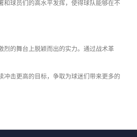
署和球员们的高水平发挥，使得球队能够在不
。
激烈的舞台上脱颖而出的实力。通过战术革
续冲击更高的目标，争取为球迷们带来更多的