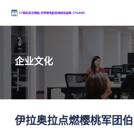
企业文化
伊拉奥拉点燃樱桃军团伯