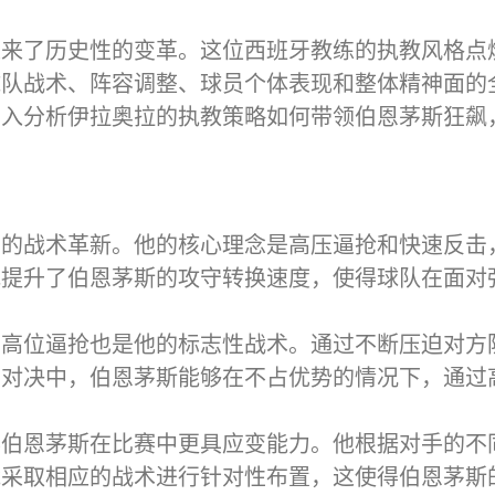
来了历史性的变革。这位西班牙教练的执教风格点燃
球队战术、阵容调整、球员个体表现和整体精神面的
深入分析伊拉奥拉的执教策略如何带领伯恩茅斯狂飙
有的战术革新。他的核心理念是高压逼抢和快速反击
地提升了伯恩茅斯的攻守转换速度，使得球队在面对
的高位逼抢也是他的标志性战术。通过不断压迫对方
的对决中，伯恩茅斯能够在不占优势的情况下，通过
得伯恩茅斯在比赛中更具应变能力。他根据对手的不
能采取相应的战术进行针对性布置，这使得伯恩茅斯