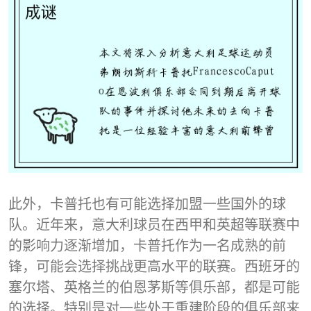
此外，卡普托也有可能选择加盟一些国外的球
队。近年来，意大利球员在西甲和英超等联赛中
的影响力逐渐增加，卡普托作为一名成熟的前
锋，可能会选择挑战更高水平的联赛。西班牙的
塞尔塔、英格兰的伯恩茅斯等俱乐部，都是可能
的选择。特别是对一些处于重建阶段的俱乐部来