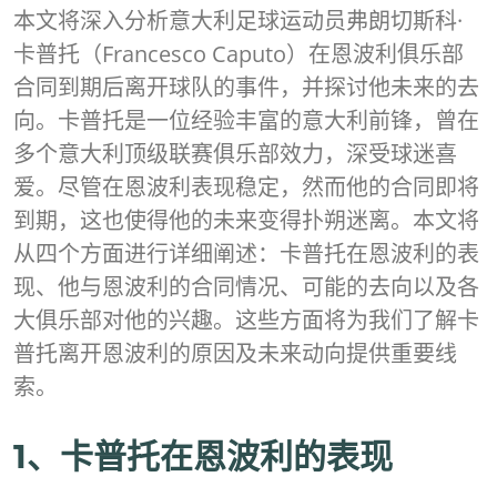
本文将深入分析意大利足球运动员弗朗切斯科·
卡普托（Francesco Caputo）在恩波利俱乐部
合同到期后离开球队的事件，并探讨他未来的去
向。卡普托是一位经验丰富的意大利前锋，曾在
多个意大利顶级联赛俱乐部效力，深受球迷喜
爱。尽管在恩波利表现稳定，然而他的合同即将
到期，这也使得他的未来变得扑朔迷离。本文将
从四个方面进行详细阐述：卡普托在恩波利的表
现、他与恩波利的合同情况、可能的去向以及各
大俱乐部对他的兴趣。这些方面将为我们了解卡
普托离开恩波利的原因及未来动向提供重要线
索。
1、卡普托在恩波利的表现