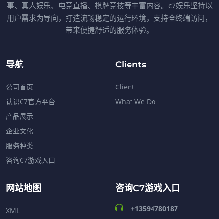
事、真人娱乐、电竞直播、棋牌竞技等丰富内容。c7娱乐坚持以
用户需求为导向，打造流畅稳定的运行环境，支持全终端访问，
带来便捷舒适的服务体验。
导航
Clients
公司首页
Client
认识C7官方平台
What We Do
产品展示
企业文化
服务种类
咨询C7游戏入口
网站地图
咨询C7游戏入口
+13594780187
XML