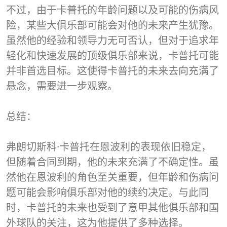
不过，由于卡普托的年龄问题以及可能的伤病风
险，某些大俱乐部可能会对他的未来产生犹豫。
虽然他的经验和领导力无可否认，但对于追求年
轻化和快速发展的顶级俱乐部来说，卡普托可能
并非首选目标。这使得卡普托的未来去向充满了
悬念，需要进一步观察。
总结：
弗朗切斯科·卡普托在恩波利的表现依旧稳定，
但随着合同到期，他的未来充满了不确定性。虽
然他在恩波利的角色至关重要，但年龄和伤病问
题可能会影响俱乐部对他的续约决定。与此同
时，卡普托的未来也受到了意甲其他俱乐部和国
外球队的关注，这为他提供了多种选择。