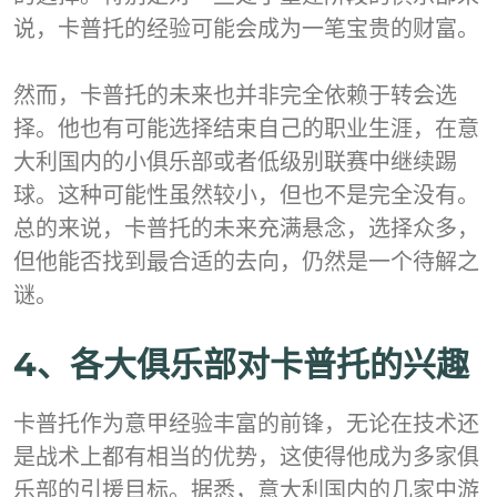
说，卡普托的经验可能会成为一笔宝贵的财富。
然而，卡普托的未来也并非完全依赖于转会选
择。他也有可能选择结束自己的职业生涯，在意
大利国内的小俱乐部或者低级别联赛中继续踢
球。这种可能性虽然较小，但也不是完全没有。
总的来说，卡普托的未来充满悬念，选择众多，
但他能否找到最合适的去向，仍然是一个待解之
谜。
4、各大俱乐部对卡普托的兴趣
卡普托作为意甲经验丰富的前锋，无论在技术还
是战术上都有相当的优势，这使得他成为多家俱
乐部的引援目标。据悉，意大利国内的几家中游