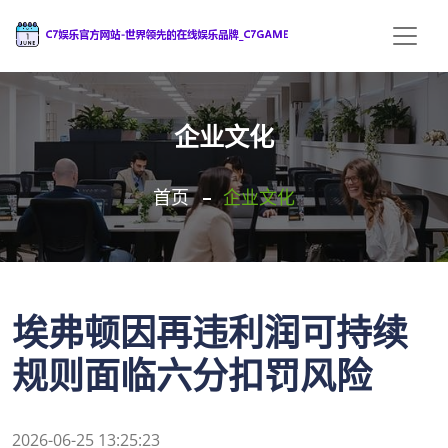
企业文化
首页
企业文化
埃弗顿因再违利润可持续
规则面临六分扣罚风险
2026-06-25 13:25:23