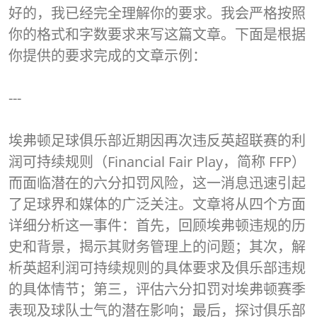
好的，我已经完全理解你的要求。我会严格按照
你的格式和字数要求来写这篇文章。下面是根据
你提供的要求完成的文章示例：
---
埃弗顿足球俱乐部近期因再次违反英超联赛的利
润可持续规则（Financial Fair Play，简称 FFP）
而面临潜在的六分扣罚风险，这一消息迅速引起
了足球界和媒体的广泛关注。文章将从四个方面
详细分析这一事件：首先，回顾埃弗顿违规的历
史和背景，揭示其财务管理上的问题；其次，解
析英超利润可持续规则的具体要求及俱乐部违规
的具体情节；第三，评估六分扣罚对埃弗顿赛季
表现及球队士气的潜在影响；最后，探讨俱乐部