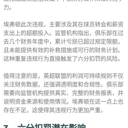
力。
埃弗顿此次违规，主要涉及其在球员转会和薪资
支出上的超额投入。监管机构指出，俱乐部在过
去几个财务年度中，累计亏损已超过规定限额，
且未能提供有效的补救措施或可行的财务计划。
这种重复违规行为直接触发了六分扣罚的风险。
值得注意的是，英超联盟的利润可持续规则不仅
关注财务数据，还强调透明度和合规性。俱乐部
需要向监管机构提供真实、完整的财务报表，并
说明资金来源和使用情况。埃弗顿在这一点上也
存在不足，这使得其违规行为更加严重。