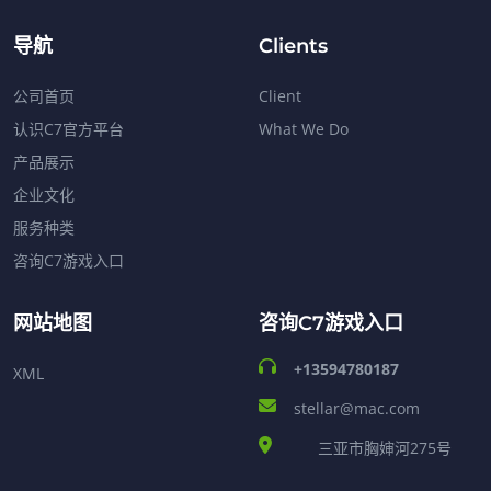
导航
Clients
公司首页
Client
认识C7官方平台
What We Do
产品展示
企业文化
服务种类
咨询C7游戏入口
网站地图
咨询C7游戏入口
+13594780187
XML
stellar@mac.com
三亚市胸婶河275号