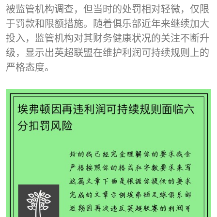
被监管机构调查，但当时的处罚相对轻微，仅限
于罚款和限额措施。随着俱乐部近年来继续加大
投入，监管机构对其财务健康状况的关注不断升
级，显示出英超联盟在维护利润可持续规则上的
严格态度。