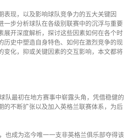
期表现，以及影响球队竞争力的五大关键因
进一步分析球队在各级别联赛中的沉浮与重要
素展开深度解析，探讨这些因素如何在各个时
的历史中塑造自身特色、如何在激烈竞争的现
的变化，抑或关键因素的交互影响，本文都将
。球队最初在地方赛事中崭露头角，凭借稳健的
期的不断扩张以及加入英格兰联赛体系，为后
耀，也成为迄今唯一一支非英格兰俱乐部夺得该