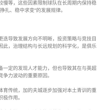
较慢等，这些因素限制球队在长周期内保持稳
挣扎、稳中求变”的发展规律。
更迭导致发展方向不明晰，投资策略与竞技目
因此，治理结构与长远规划的科学化，是俱乐
备一定的发现人才能力，但也导致其在与英超
竞争力波动的重要原因。
体育传统，加的夫城逐步加强对本土青训的重
积极作用。