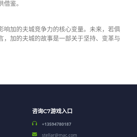
供借鉴。
影响加的夫城竞争力的核心变量。未来，若俱
言，加的夫城的故事是一部关于坚持、变革与
咨询C7游戏入口
+13594780187
stellar@mac.com