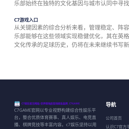
乐部始终在独特的文化基因与城市认同中寻
C7游戏入口
从关键因素的综合分析来看，管理稳定、阵
乐部能够在这些领域实现稳健优化，其在英
文化传承的足球历史，仍将在未来继续书写
导航
C7GAME官网以专业视野构建综合性娱乐平
台，整合优质体育赛事、真人娱乐、电竞直
公司首页
播、棋牌竞技等丰富内容。c7娱乐坚持以用
认识C7官方