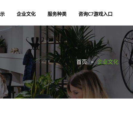
示
企业文化
服务种类
咨询C7游戏入口
首页
企业文化