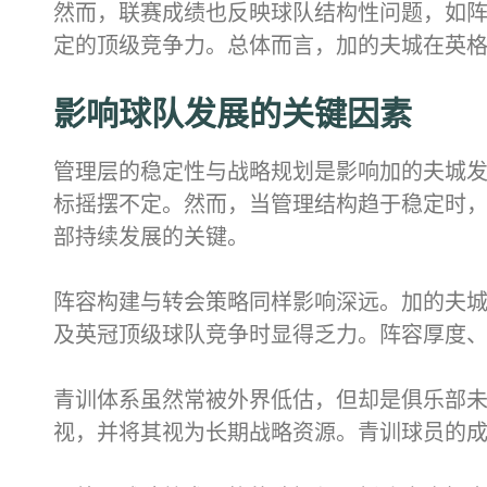
然而，联赛成绩也反映球队结构性问题，如
定的顶级竞争力。总体而言，加的夫城在英格
影响球队发展的关键因素
管理层的稳定性与战略规划是影响加的夫城
标摇摆不定。然而，当管理结构趋于稳定时
部持续发展的关键。
阵容构建与转会策略同样影响深远。加的夫
及英冠顶级球队竞争时显得乏力。阵容厚度
青训体系虽然常被外界低估，但却是俱乐部
视，并将其视为长期战略资源。青训球员的