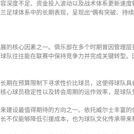
阵容深度不足、资金投入波动以及战术体系更新速度
兰足球体系中的长期表现，呈现出“偶有突破、持续
发展的核心因素之一。俱乐部在多个时期曾因管理层
，球队往往能在联赛中保持竞争力并完成关键转型。
城长期在预算限制下寻求性价比球员，这使得球队具
、核心球员稳定性以及转会周期的运作效率，是球队
未来建设最值得期待的方向之一。依托威尔士丰富的
成长不仅能够降低引援成本，也为球队文化传承带来