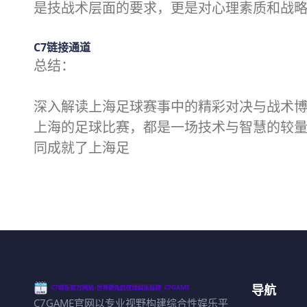
是技战术层面的要求，更是对心理素质和战
C7链接通道
总结：
深入解读上海足球赛事中的精彩对决与战术
上海的足球比赛，都是一场技术与智慧的较
同成就了上海足
导航
C7GAME官网以专业视野构建综合性娱乐平