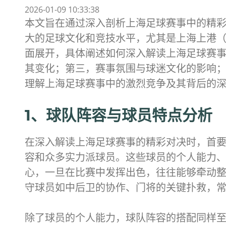
2026-01-09 10:33:38
本文旨在通过深入剖析上海足球赛事中的精
大的足球文化和竞技水平，尤其是上海上港
面展开，具体阐述如何深入解读上海足球赛
其变化；第三，赛事氛围与球迷文化的影响
理解上海足球赛事中的激烈竞争及其背后的
1、球队阵容与球员特点分析
在深入解读上海足球赛事的精彩对决时，首
容和众多实力派球员。这些球员的个人能力
心，一旦在比赛中发挥出色，往往能够牵动
守球员如中后卫的协作、门将的关键扑救，
除了球员的个人能力，球队阵容的搭配同样