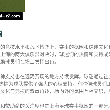
响
员的竞技水平和战术博弈上，赛事的氛围和球迷文化
当上海的两大俱乐部对决时，球迷们的热情和支持成
激励球员们在场上发挥出色。
精神支持也在远离赛场的地方持续发酵。球迷通过社
的热情为球队提供了强大的心理支持，有时候球员们
场文化与竞技的双重角逐，场内外的氛围互相交织，
体和赞助商的关注度也是上海足球赛事氛围的一部分