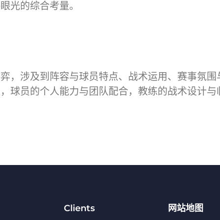
略眼光的综合考量。
博弈，涉及到阵容与球员特点、战术运用、赛事氛围
量，球员的个人能力与团队配合，教练的战术设计与
Clients
网站地图