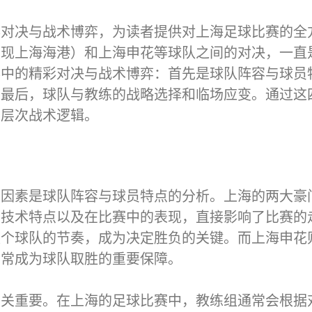
彩对决与战术博弈，为读者提供对上海足球比赛的全
（现上海海港）和上海申花等球队之间的对决，一直
事中的精彩对决与战术博弈：首先是球队阵容与球员
；最后，球队与教练的战略选择和临场应变。通过这
深层次战术逻辑。
要因素是球队阵容与球员特点的分析。上海的两大豪
、技术特点以及在比赛中的表现，直接影响了比赛的
整个球队的节奏，成为决定胜负的关键。而上海申花
常常成为球队取胜的重要保障。
至关重要。在上海的足球比赛中，教练组通常会根据