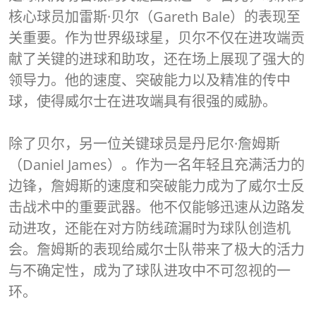
核心球员加雷斯·贝尔（Gareth Bale）的表现至
关重要。作为世界级球星，贝尔不仅在进攻端贡
献了关键的进球和助攻，还在场上展现了强大的
领导力。他的速度、突破能力以及精准的传中
球，使得威尔士在进攻端具有很强的威胁。
除了贝尔，另一位关键球员是丹尼尔·詹姆斯
（Daniel James）。作为一名年轻且充满活力的
边锋，詹姆斯的速度和突破能力成为了威尔士反
击战术中的重要武器。他不仅能够迅速从边路发
动进攻，还能在对方防线疏漏时为球队创造机
会。詹姆斯的表现给威尔士队带来了极大的活力
与不确定性，成为了球队进攻中不可忽视的一
环。