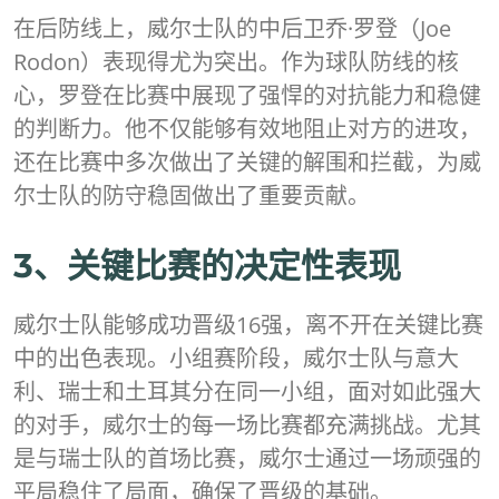
在后防线上，威尔士队的中后卫乔·罗登（Joe
Rodon）表现得尤为突出。作为球队防线的核
心，罗登在比赛中展现了强悍的对抗能力和稳健
的判断力。他不仅能够有效地阻止对方的进攻，
还在比赛中多次做出了关键的解围和拦截，为威
尔士队的防守稳固做出了重要贡献。
3、关键比赛的决定性表现
威尔士队能够成功晋级16强，离不开在关键比赛
中的出色表现。小组赛阶段，威尔士队与意大
利、瑞士和土耳其分在同一小组，面对如此强大
的对手，威尔士的每一场比赛都充满挑战。尤其
是与瑞士队的首场比赛，威尔士通过一场顽强的
平局稳住了局面，确保了晋级的基础。