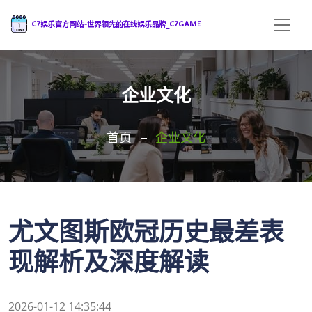
企业文化
首页
企业文化
尤文图斯欧冠历史最差表
现解析及深度解读
2026-01-12 14:35:44