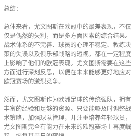
总结：
总体来看，尤文图斯在欧冠中的最差表现，不仅
仅是偶然的失利，而是多方面因素的综合结果。
战术体系的不完善、球员的心理不稳定、教练决
策的失误以及俱乐部战略的短视，都在一定程度
上影响了他们的欧冠表现。尤文图斯需要在这些
方面进行深刻反思，以便在未来能够更好地应对
欧冠赛场的激烈竞争。
然而，尤文图斯作为欧洲足球的传统强队，拥有
丰富的经验和足够的资源。只要能够及时调整战
术策略，加强球队管理，并注重培养年轻球员，
尤文图斯完全有能力在未来的欧冠赛场上再度崛
起，恢复其昔日的辉煌。