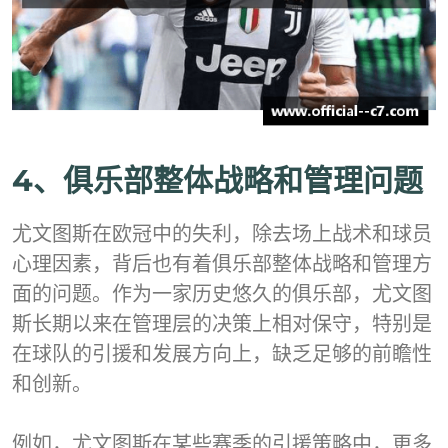
4、俱乐部整体战略和管理问题
尤文图斯在欧冠中的失利，除去场上战术和球员
心理因素，背后也有着俱乐部整体战略和管理方
面的问题。作为一家历史悠久的俱乐部，尤文图
斯长期以来在管理层的决策上相对保守，特别是
在球队的引援和发展方向上，缺乏足够的前瞻性
和创新。
例如，尤文图斯在某些赛季的引援策略中，更多