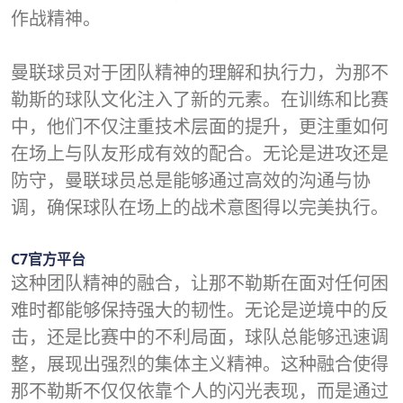
作战精神。
曼联球员对于团队精神的理解和执行力，为那不
勒斯的球队文化注入了新的元素。在训练和比赛
中，他们不仅注重技术层面的提升，更注重如何
在场上与队友形成有效的配合。无论是进攻还是
防守，曼联球员总是能够通过高效的沟通与协
调，确保球队在场上的战术意图得以完美执行。
C7官方平台
这种团队精神的融合，让那不勒斯在面对任何困
难时都能够保持强大的韧性。无论是逆境中的反
击，还是比赛中的不利局面，球队总能够迅速调
整，展现出强烈的集体主义精神。这种融合使得
那不勒斯不仅仅依靠个人的闪光表现，而是通过