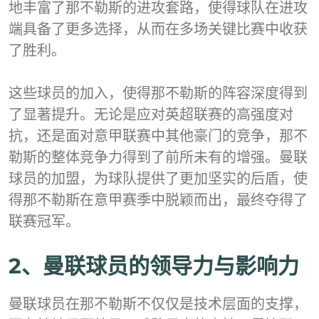
地丰富了那不勒斯的进攻套路，使得球队在进攻
端具备了更多选择，从而在多场关键比赛中收获
了胜利。
这些球员的加入，使得那不勒斯的阵容深度得到
了显著提升。无论是应对英超联赛的高强度对
抗，还是面对意甲联赛中其他豪门的竞争，那不
勒斯的整体竞争力得到了前所未有的增强。曼联
球员的加盟，为球队提供了更加坚实的后盾，使
得那不勒斯在意甲赛季中脱颖而出，最终夺得了
联赛冠军。
2、曼联球员的领导力与影响力
曼联球员在那不勒斯不仅仅是技术层面的支撑，