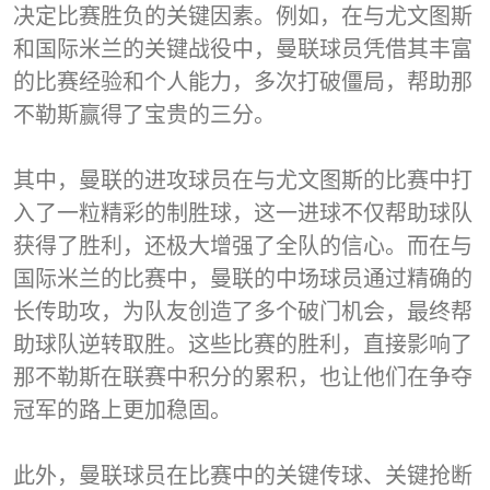
决定比赛胜负的关键因素。例如，在与尤文图斯
和国际米兰的关键战役中，曼联球员凭借其丰富
的比赛经验和个人能力，多次打破僵局，帮助那
不勒斯赢得了宝贵的三分。
其中，曼联的进攻球员在与尤文图斯的比赛中打
入了一粒精彩的制胜球，这一进球不仅帮助球队
获得了胜利，还极大增强了全队的信心。而在与
国际米兰的比赛中，曼联的中场球员通过精确的
长传助攻，为队友创造了多个破门机会，最终帮
助球队逆转取胜。这些比赛的胜利，直接影响了
那不勒斯在联赛中积分的累积，也让他们在争夺
冠军的路上更加稳固。
此外，曼联球员在比赛中的关键传球、关键抢断