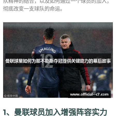
队精神的结合，以及如何通过一个球员的加入，
彻底改变一支球队的命运。
1、曼联球员加入增强阵容实力