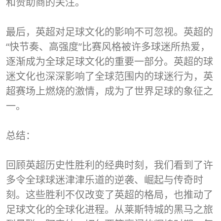
和赞助商的关注。
最后，英超对足球文化的影响不可忽视。英超的
“快节奏、高强度”比赛风格被许多球迷所热爱，
逐渐成为全球足球文化的重要一部分。英超的球
迷文化也深深影响了全球范围内的球迷行为，英
超赛场上燃烧的激情，成为了世界足球的象征之
一。
总结：
回顾英超历史性胜利的经典时刻，我们看到了许
多令全球球迷津津乐道的逆袭、崛起与传奇时
刻。这些胜利不仅改变了英超的格局，也推动了
足球文化的全球化进程。从莱斯特城的黑马之旅