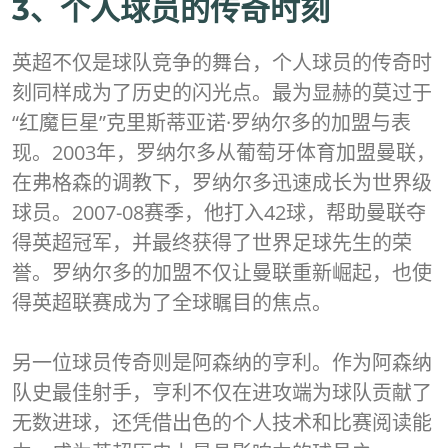
3、个人球员的传奇时刻
英超不仅是球队竞争的舞台，个人球员的传奇时
刻同样成为了历史的闪光点。最为显赫的莫过于
“红魔巨星”克里斯蒂亚诺·罗纳尔多的加盟与表
现。2003年，罗纳尔多从葡萄牙体育加盟曼联，
在弗格森的调教下，罗纳尔多迅速成长为世界级
球员。2007-08赛季，他打入42球，帮助曼联夺
得英超冠军，并最终获得了世界足球先生的荣
誉。罗纳尔多的加盟不仅让曼联重新崛起，也使
得英超联赛成为了全球瞩目的焦点。
另一位球员传奇则是阿森纳的亨利。作为阿森纳
队史最佳射手，亨利不仅在进攻端为球队贡献了
无数进球，还凭借出色的个人技术和比赛阅读能