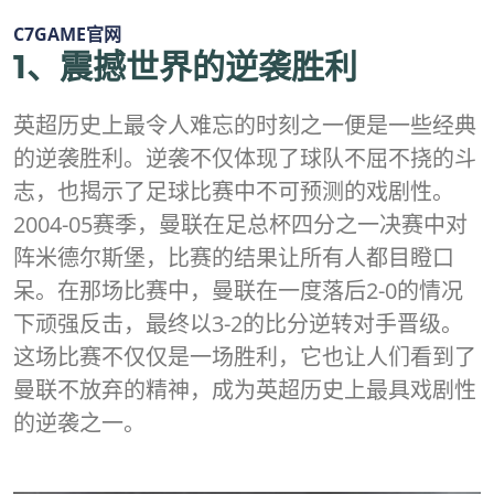
C7GAME官网
1、震撼世界的逆袭胜利
英超历史上最令人难忘的时刻之一便是一些经典
的逆袭胜利。逆袭不仅体现了球队不屈不挠的斗
志，也揭示了足球比赛中不可预测的戏剧性。
2004-05赛季，曼联在足总杯四分之一决赛中对
阵米德尔斯堡，比赛的结果让所有人都目瞪口
呆。在那场比赛中，曼联在一度落后2-0的情况
下顽强反击，最终以3-2的比分逆转对手晋级。
这场比赛不仅仅是一场胜利，它也让人们看到了
曼联不放弃的精神，成为英超历史上最具戏剧性
的逆袭之一。