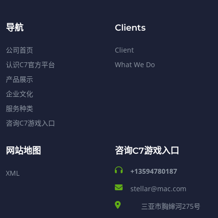
导航
Clients
公司首页
Client
认识C7官方平台
What We Do
产品展示
企业文化
服务种类
咨询C7游戏入口
网站地图
咨询C7游戏入口
+13594780187
XML
stellar@mac.com
三亚市胸婶河275号