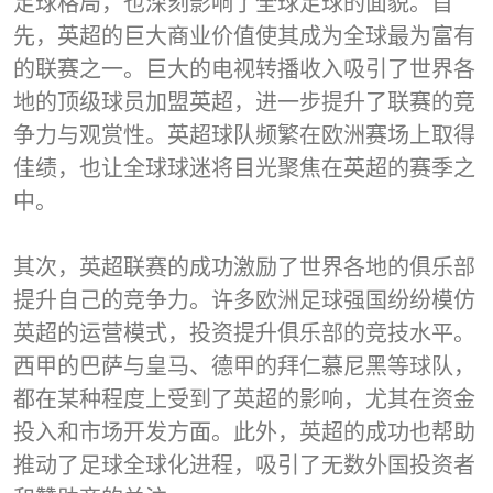
足球格局，也深刻影响了全球足球的面貌。首
先，英超的巨大商业价值使其成为全球最为富有
的联赛之一。巨大的电视转播收入吸引了世界各
地的顶级球员加盟英超，进一步提升了联赛的竞
争力与观赏性。英超球队频繁在欧洲赛场上取得
佳绩，也让全球球迷将目光聚焦在英超的赛季之
中。
其次，英超联赛的成功激励了世界各地的俱乐部
提升自己的竞争力。许多欧洲足球强国纷纷模仿
英超的运营模式，投资提升俱乐部的竞技水平。
西甲的巴萨与皇马、德甲的拜仁慕尼黑等球队，
都在某种程度上受到了英超的影响，尤其在资金
投入和市场开发方面。此外，英超的成功也帮助
推动了足球全球化进程，吸引了无数外国投资者