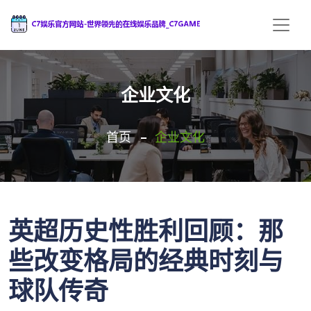
企业文化
首页
企业文化
英超历史性胜利回顾：那
些改变格局的经典时刻与
球队传奇