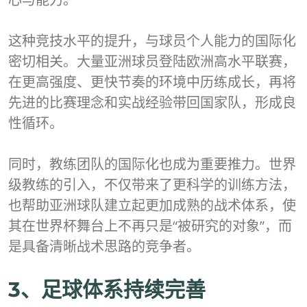
这种竞技水平的提升，与球员个人能力的国际化
密切相关。大量亚洲球员登陆欧洲高水平联赛，
在更高强度、更快节奏的环境中历练成长，再将
先进的比赛理念和实战经验带回国家队，形成良
性循环。
同时，教练团队的国际化也成为重要推力。世界
级教练的引入，不仅带来了更科学的训练方法，
也帮助亚洲球队建立起更加成熟的战术体系，使
其在世界杯舞台上不再只是“被研究的对象”，而
是具备清晰战术思路的竞争者。
3、足球体系持续完善