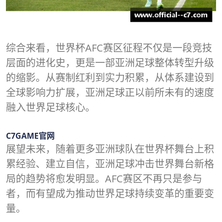
综合来看，世界杯AFC赛区征程不仅是一段竞技
层面的进化史，更是一部亚洲足球整体转型升级
的缩影。从赛制红利到实力积累，从体系建设到
全球影响力扩展，亚洲足球正以前所未有的速度
融入世界足球核心。
C7GAME官网
展望未来，随着更多亚洲球队在世界杯舞台上积
累经验、建立自信，亚洲足球冲击世界舞台新格
局的趋势将愈发明显。AFC赛区不再只是参与
者，而有望成为推动世界足球持续变革的重要变
量。