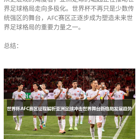
界足球格局走向多极化。世界杯不再只是少数传
统强区的舞台，AFC赛区正逐步成为塑造未来世
界足球格局的重要力量之一。
总结：