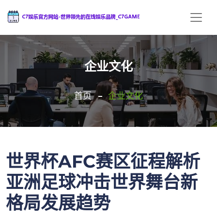
企业文化
首页
企业文化
世界杯AFC赛区征程解析
亚洲足球冲击世界舞台新
格局发展趋势