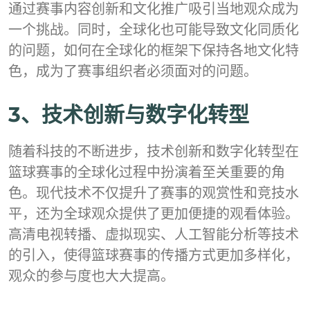
通过赛事内容创新和文化推广吸引当地观众成为
一个挑战。同时，全球化也可能导致文化同质化
的问题，如何在全球化的框架下保持各地文化特
色，成为了赛事组织者必须面对的问题。
3、技术创新与数字化转型
随着科技的不断进步，技术创新和数字化转型在
篮球赛事的全球化过程中扮演着至关重要的角
色。现代技术不仅提升了赛事的观赏性和竞技水
平，还为全球观众提供了更加便捷的观看体验。
高清电视转播、虚拟现实、人工智能分析等技术
的引入，使得篮球赛事的传播方式更加多样化，
观众的参与度也大大提高。