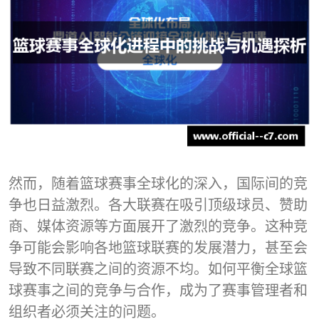
然而，随着篮球赛事全球化的深入，国际间的竞
争也日益激烈。各大联赛在吸引顶级球员、赞助
商、媒体资源等方面展开了激烈的竞争。这种竞
争可能会影响各地篮球联赛的发展潜力，甚至会
导致不同联赛之间的资源不均。如何平衡全球篮
球赛事之间的竞争与合作，成为了赛事管理者和
组织者必须关注的问题。