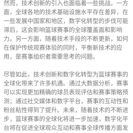
然而，技术创新的引入也面临着一些挑战。一方
面，全球各地的技术基础设施水平存在差异，在
一些发展中国家和地区，数字化转型的步伐可能
滞后，这会影响篮球赛事的全球覆盖面和影响
力。另一方面，随着技术手段的不断更新，如何
在保护传统观赛体验的同时，平衡新技术的应
用，是赛事组织者需要思考的问题。
尽管如此，技术创新和数字化转型为篮球赛事的
全球化带来了许多机遇。通过大数据分析，赛事
可以实现更加精确的球员表现评估和赛事策略预
测；通过社交媒体和数字平台，赛事的互动性和
粉丝粘性得到了提升。未来，随着技术的不断进
步，篮球赛事的全球化将进一步加速，数字化平
台将在促进全球观众互动和赛事全球传播方面发