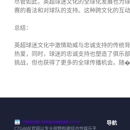
尽管如此，英超球迷文化的全球化发展也为
赛的看法和对球队的支持。这种跨文化的互
总结：
英超球迷文化中激情助威与忠诚支持的传统
热爱，同时，球迷的忠诚支持也塑造了俱乐
挑战，但也获得了更多的全球传播机会。随
导航
C7GAME官网以专业视野构建综合性娱乐平