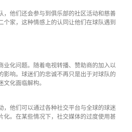
队，他们还会参与到俱乐部的社区活动和慈善
二个家，这种情感上的认同让他们在球队遇到
商业化问题。随着电视转播、赞助商的加入以
的影响。球迷们的忠诚不再只是出于对球队的
迷文化面临解构。
动，他们可以通过各种社交平台与全球的球迷
片化。在某些情况下，社交媒体的过度使用甚