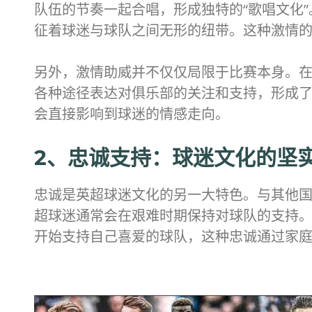
队伍的节奏一起合唱，形成独特的“歌唱文化”。例如
征着球迷与球队之间无形的纽带。这种激情
另外，激情助威并不仅仅局限于比赛本身。
各种途径表达对俱乐部的关注和支持，形成
会直接影响到球迷的情感走向。
2、忠诚支持：球迷文化的坚
忠诚是英超球迷文化的另一大特色。与其他
超球迷通常会在艰难时期保持对球队的支持
开始支持自己喜爱的球队，这种忠诚通过家