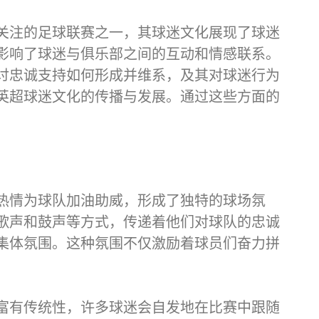
关注的足球联赛之一，其球迷文化展现了球迷
影响了球迷与俱乐部之间的互动和情感联系。
讨忠诚支持如何形成并维系，及其对球迷行为
英超球迷文化的传播与发展。通过这些方面的
热情为球队加油助威，形成了独特的球场氛
歌声和鼓声等方式，传递着他们对球队的忠诚
集体氛围。这种氛围不仅激励着球员们奋力拼
富有传统性，许多球迷会自发地在比赛中跟随