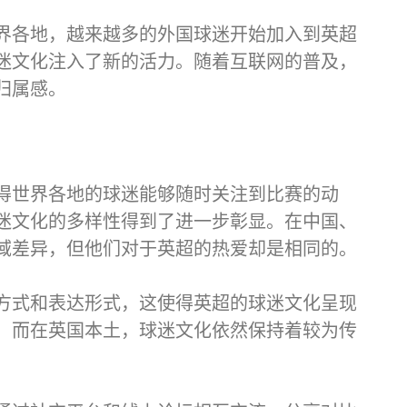
界各地，越来越多的外国球迷开始加入到英超
迷文化注入了新的活力。随着互联网的普及，
归属感。
得世界各地的球迷能够随时关注到比赛的动
迷文化的多样性得到了进一步彰显。在中国、
域差异，但他们对于英超的热爱却是相同的。
方式和表达形式，这使得英超的球迷文化呈现
。而在英国本土，球迷文化依然保持着较为传