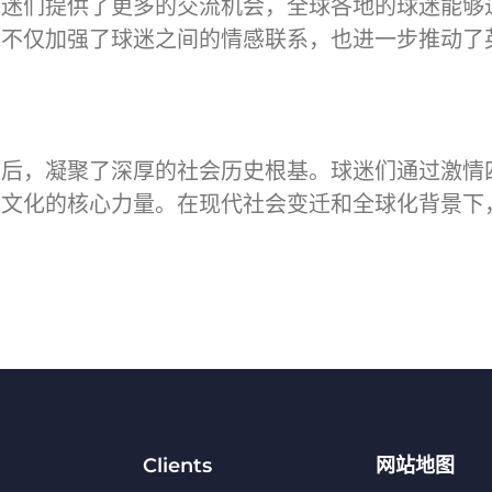
球迷们提供了更多的交流机会，全球各地的球迷能够
动不仅加强了球迷之间的情感联系，也进一步推动了
背后，凝聚了深厚的社会历史根基。球迷们通过激情
部文化的核心力量。在现代社会变迁和全球化背景下
�
Clients
网站地图