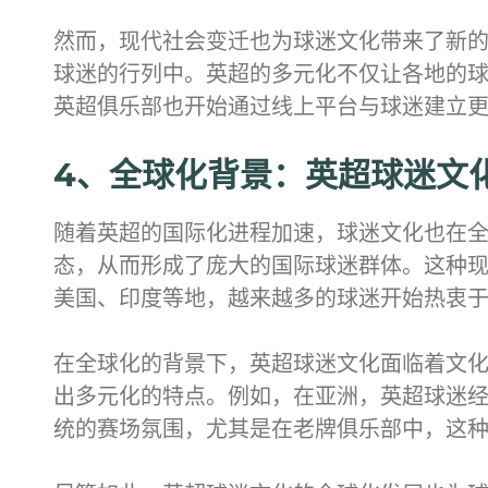
然而，现代社会变迁也为球迷文化带来了新
球迷的行列中。英超的多元化不仅让各地的
英超俱乐部也开始通过线上平台与球迷建立
4、全球化背景：英超球迷文
随着英超的国际化进程加速，球迷文化也在
态，从而形成了庞大的国际球迷群体。这种
美国、印度等地，越来越多的球迷开始热衷
在全球化的背景下，英超球迷文化面临着文
出多元化的特点。例如，在亚洲，英超球迷
统的赛场氛围，尤其是在老牌俱乐部中，这