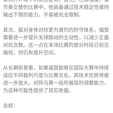
节奏交替的比赛中，他具备通过技术稳定性维持
输出下限的能力，不易被完全限制。
其次，面对身体对抗更为激烈的防守体系，福登
需要进一步提升无球跑动的主动性，以减少正面
对抗次数。这一点在本场比赛的部分时段已初见
端倪，但仍有提升空间。
从长期前景看，如果福登能够在国际大赛中持续
适应不同裁判尺度与比赛文化，其技术优势将被
进一步放大。对阵马赛一役所展现的调整能力，
为这种可能性提供了现实依据。
总结：