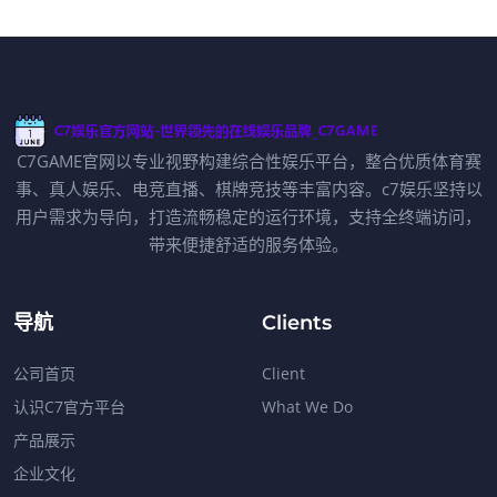
C7GAME官网以专业视野构建综合性娱乐平台，整合优质体育赛
事、真人娱乐、电竞直播、棋牌竞技等丰富内容。c7娱乐坚持以
用户需求为导向，打造流畅稳定的运行环境，支持全终端访问，
带来便捷舒适的服务体验。
导航
Clients
公司首页
Client
认识C7官方平台
What We Do
产品展示
企业文化