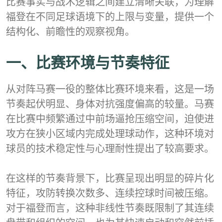
比赛事实与战术逻辑之间建立清晰关联，为理解
福登在不同足球语境下的上限与变量，提供一个
结构化、前瞻性的观察视角。
一、比赛环境与节奏特征
从对阵马赛一役的整体比赛环境来看，这是一场
节奏起伏明显、身体对抗强度偏高的较量。马赛
在比赛中频繁通过中前场逼抢压缩空间，迫使进
攻方在狭小区域内完成处理球动作，这种环境对
球员的技术稳定性与心理耐性提出了较高要求。
在这样的节奏背景下，比赛呈现出明显的碎片化
特征，攻防转换次数多、连续控球时间被压缩。
对于福登而言，这种非线性节奏既限制了其连续