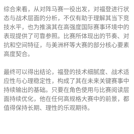
综合来看，从对阵马赛一役出发，对福登进行状
态与战术层面的分析，不仅有助于理解其当下竞
技水平，也为推演其在高强度国际赛事环境中的
表现提供了可靠参照。比赛所体现出的节奏、对
抗和空间特征，与美洲杯等大赛的部分核心要素
高度契合。
最终可以得出结论，福登的技术细腻度、战术适
应性与心理稳定性，构成了其在未来关键赛事中
持续输出的基础。只要在角色使用与比赛阅读层
面持续优化，他在任何高规格大赛中的前景，都
值得保持长期、理性的乐观期待。