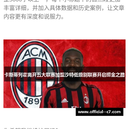
丰富详细，并加入具体数据和历史案例，让文章
内容更有深度和说服力。