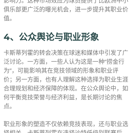
影响力。这种市场效应为球员提供了比欧洲中小
俱乐部更广泛的曝光机会，进一步提升其职业价
值。
4、公众舆论与职业形象
卡斯蒂列霍的转会决策在球迷和媒体中引发了广
泛讨论。一方面，一些人认为这是一种“捞金行
为”，可能影响其在竞技领域的形象和职业评
价；另一方面，也有人理解这种选择为职业生涯
合理规划和经济保障的体现。在公众舆论中，如
何平衡竞技荣誉与经济利益，是长期讨论的焦
点。
职业形象的塑造不仅依赖竞技表现，还与职业选
择相关。卡斯蒂列霍在选择沙特低级别联赛后，