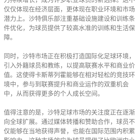
仅仅体现在经济层面，更体现在职业环境和市场
潜力上。沙特俱乐部注重基础设施建设和训练条
件优化，为球员提供了较高水准的训练和生活保
障。
同时，沙特市场正在积极打造国际化足球环境，
引入外籍球员和教练，以提高联赛水平和商业价
值。这使得卡斯蒂列霍能够在相对轻松的竞技环
境中，参与到联赛提升和商业运作的双重机会
中，从而获得更多的个人成长空间。
值得注意的是，沙特足球市场的关注度正在逐渐
向全球扩展。通过媒体转播和赞助合作，球员不
仅能够在当地获得声誉，也能在国际范围内积累