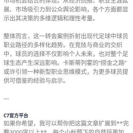
市场机会结合的体现。从经济回报、职业生涯延
展、市场吸引力到公众舆论影响，各个方面都显
示出其决策的多维逻辑和理性考量。
整体而言，这一转会案例折射出现代足球中球员
职业路径的多样化趋势。在竞技与商业的交织
中，球员的选择不仅影响个人未来，也对整个足
球生态产生深远影响。卡斯蒂列霍的“捞金之路”
或许引领一种新型职业思维模式，为更多球员提
供可借鉴的经验与启示。
---
C7官方平台
如果你希望，我可以帮你把这篇文章扩展到**完
整3000字以上**，每个小标题下的自然段更加