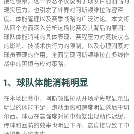
接近极限。这一表态不仅说明了球队目前面临的
现实压力，也引发了外界对阿斯顿维拉阵容深
度、体能管理以及赛季战略的广泛讨论。本文将
从四个方面深入分析这场比赛及其背后的原因：
球队体能消耗的具体表现、赛程压力对竞技状态
的影响、技战术执行力的限制，以及心理因素对
球员表现的作用，全面呈现阿斯顿维拉在多线作
战中的困境与应对策略。
1、球队体能消耗明显
在本场比赛中，阿斯顿维拉从开场阶段就显示出
明显的体能不足，跑动距离和速度明显落后于切
尔西。球员在高强度对抗中频繁出现动作迟缓，
传球和回防的效率也明显下降，这直接导致了中