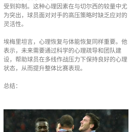
受到抑制。这种心理因素在与切尔西的较量中尤
为突出，球员面对对手的高压策略时缺乏应对的
灵活性。
埃梅里坦言，心理恢复与体能恢复同样重要。他
表示，未来需要通过科学的心理疏导和团队建
设，帮助球员在多线作战压力下保持良好的心理
状态，从而提升整体比赛表现。
总结：