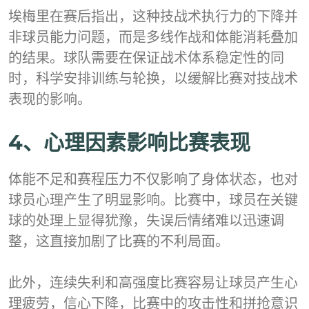
埃梅里在赛后指出，这种技战术执行力的下降并
非球员能力问题，而是多线作战和体能消耗叠加
的结果。球队需要在保证战术体系稳定性的同
时，科学安排训练与轮换，以缓解比赛对技战术
表现的影响。
4、心理因素影响比赛表现
体能不足和赛程压力不仅影响了身体状态，也对
球员心理产生了明显影响。比赛中，球员在关键
球的处理上显得犹豫，失误后情绪难以迅速调
整，这直接加剧了比赛的不利局面。
此外，连续失利和高强度比赛容易让球员产生心
理疲劳，信心下降，比赛中的攻击性和拼抢意识