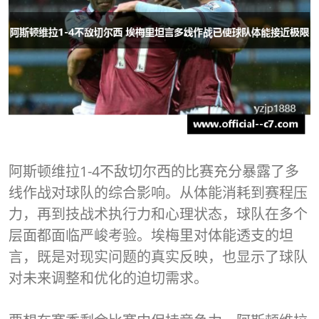
阿斯顿维拉1-4不敌切尔西的比赛充分暴露了多
线作战对球队的综合影响。从体能消耗到赛程压
力，再到技战术执行力和心理状态，球队在多个
层面都面临严峻考验。埃梅里对体能透支的坦
言，既是对现实问题的真实反映，也显示了球队
对未来调整和优化的迫切需求。