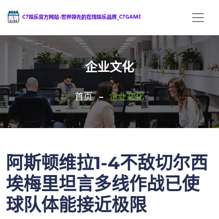
企业文化
首页
企业文化
阿斯顿维拉1-4不敌切尔西
埃梅里坦言多线作战已使
球队体能接近极限