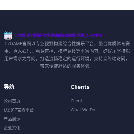
C7GAME官网以专业视野构建综合性娱乐平台，整合优质体育赛
事、真人娱乐、电竞直播、棋牌竞技等丰富内容。c7娱乐坚持以
用户需求为导向，打造流畅稳定的运行环境，支持全终端访问，
带来便捷舒适的服务体验。
导航
Clients
公司首页
Client
认识C7官方平台
What We Do
产品展示
企业文化