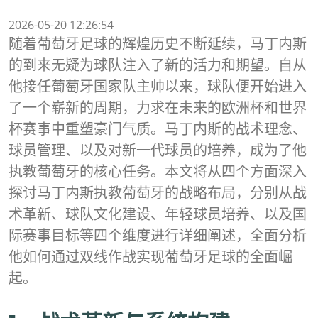
2026-05-20 12:26:54
随着葡萄牙足球的辉煌历史不断延续，马丁内斯
的到来无疑为球队注入了新的活力和期望。自从
他接任葡萄牙国家队主帅以来，球队便开始进入
了一个崭新的周期，力求在未来的欧洲杯和世界
杯赛事中重塑豪门气质。马丁内斯的战术理念、
球员管理、以及对新一代球员的培养，成为了他
执教葡萄牙的核心任务。本文将从四个方面深入
探讨马丁内斯执教葡萄牙的战略布局，分别从战
术革新、球队文化建设、年轻球员培养、以及国
际赛事目标等四个维度进行详细阐述，全面分析
他如何通过双线作战实现葡萄牙足球的全面崛
起。