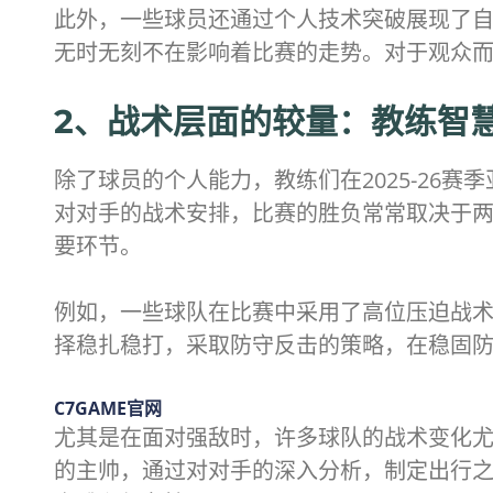
此外，一些球员还通过个人技术突破展现了
无时无刻不在影响着比赛的走势。对于观众
2、战术层面的较量：教练智
除了球员的个人能力，教练们在2025-26
对对手的战术安排，比赛的胜负常常取决于
要环节。
例如，一些球队在比赛中采用了高位压迫战
择稳扎稳打，采取防守反击的策略，在稳固
C7GAME官网
尤其是在面对强敌时，许多球队的战术变化
的主帅，通过对对手的深入分析，制定出行