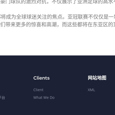
大豪门球队的激烈对抗，不仅展示了亚洲足球的高水
都将成为全球球迷关注的焦点。亚冠联赛不仅仅是
我们带来更多的惊喜和高潮，而这些都将在东亚区的
Clients
网站地图
Client
XML
平台
What We Do