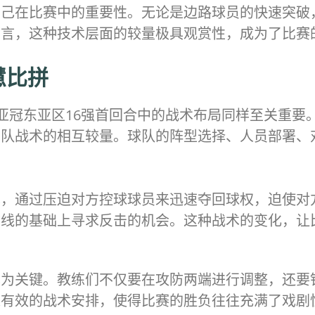
自己在比赛中的重要性。无论是边路球员的快速突破
而言，这种技术层面的较量极具观赏性，成为了比赛
慧比拼
赛季亚冠东亚区16强首回合中的战术布局同样至关重
两队战术的相互较量。球队的阵型选择、人员部署、
术，通过压迫对方控球球员来迅速夺回球权，迫使对
防线的基础上寻求反击的机会。这种战术的变化，让
尤为关键。教练们不仅要在攻防两端进行调整，还要
之有效的战术安排，使得比赛的胜负往往充满了戏剧