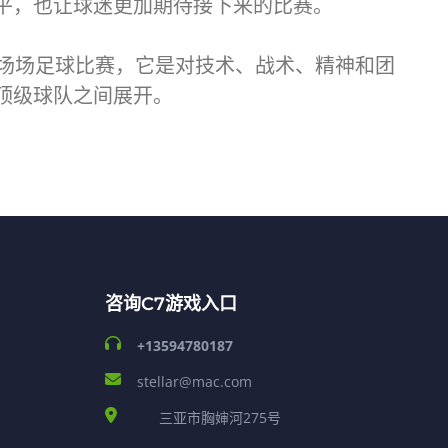
平，也让球迷更加期待接下来的比赛。
一场场足球比赛，它是对技术、战术、精神和团
顶级球队之间展开。
咨询C7游戏入口
+13594780187
stellar@mac.com
三亚市胸婶河275号