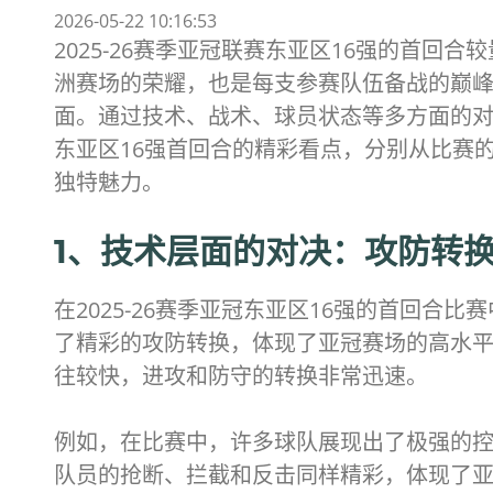
2026-05-22 10:16:53
2025-26赛季亚冠联赛东亚区16强的首
洲赛场的荣耀，也是每支参赛队伍备战的巅
面。通过技术、战术、球员状态等多方面的对比
东亚区16强首回合的精彩看点，分别从比赛
独特魅力。
1、技术层面的对决：攻防转
在2025-26赛季亚冠东亚区16强的首回
了精彩的攻防转换，体现了亚冠赛场的高水
往较快，进攻和防守的转换非常迅速。
例如，在比赛中，许多球队展现出了极强的
队员的抢断、拦截和反击同样精彩，体现了