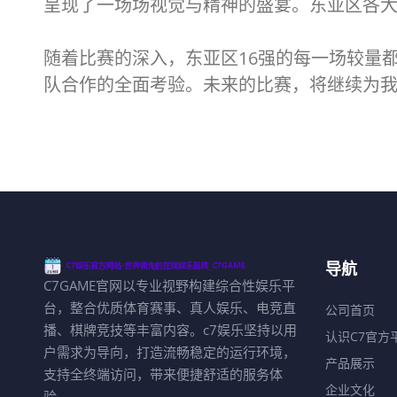
呈现了一场场视觉与精神的盛宴。东亚区各
随着比赛的深入，东亚区16强的每一场较量
队合作的全面考验。未来的比赛，将继续为
导航
C7GAME官网以专业视野构建综合性娱乐平
台，整合优质体育赛事、真人娱乐、电竞直
公司首页
播、棋牌竞技等丰富内容。c7娱乐坚持以用
认识C7官方
户需求为导向，打造流畅稳定的运行环境，
产品展示
支持全终端访问，带来便捷舒适的服务体
企业文化
验。