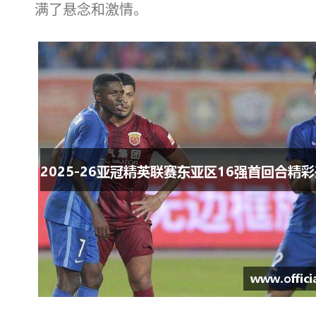
满了悬念和激情。