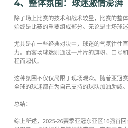
4、整体氛围：球迷激情澎湃
除了场上比赛的技术和战术较量，比赛的整体氛
始终是比赛的重要组成部分。无论是主场球
尤其是在一些经典对决中，球迷的气氛往往
力。而客场球迷则通过一片片的旗帜、口号
程而起伏。
这种氛围不仅仅局限于现场观众。随着亚冠
全球的球迷都在为自己支持的球队加油助威
总结：
综上所述，2025-26赛季亚冠东亚区16