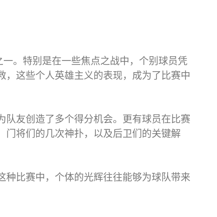
素之一。特别是在一些焦点之战中，个别球员凭
救，这些个人英雄主义的表现，成为了比赛中
为队友创造了多个得分机会。更有球员在比赛
，门将们的几次神扑，以及后卫们的关键解
这种比赛中，个体的光辉往往能够为球队带来