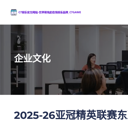
企业文化
2025-26亚冠精英联