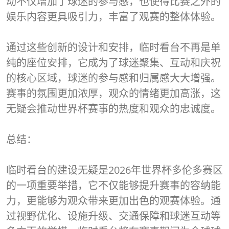
动不仅增加了球迷的参与感，也使得比赛之外的
娱乐内容更具吸引力，丰富了观赛的整体体验。
通过这些创新的设计和安排，临时看台不再是单
纯的座位安排，它成为了球迷聚集、互动和庆祝
的核心区域，球迷的参与感和归属感大大增强。
赛事的氛围更加浓厚，观众的情绪更加高涨，这
无疑会推动世界杯赛事的热度和观众的忠诚度。
总结：
临时看台的建设无疑是2026年世界杯多伦多赛区
的一项重要举措，它不仅能够提升赛事的容纳能
力，更能够为观众带来更加出色的观赛体验。通
过视野优化、设施升级、交通保障和球迷互动等