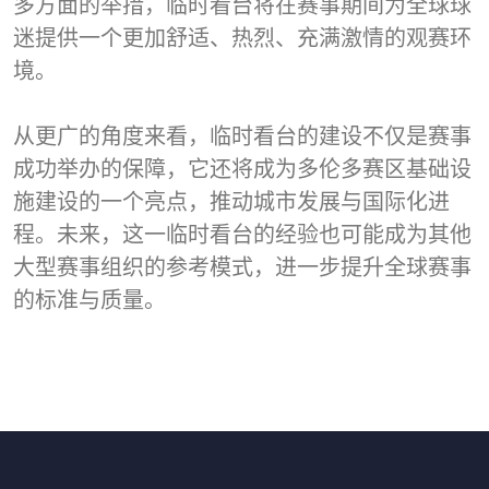
多方面的举措，临时看台将在赛事期间为全球球
迷提供一个更加舒适、热烈、充满激情的观赛环
境。
从更广的角度来看，临时看台的建设不仅是赛事
成功举办的保障，它还将成为多伦多赛区基础设
施建设的一个亮点，推动城市发展与国际化进
程。未来，这一临时看台的经验也可能成为其他
大型赛事组织的参考模式，进一步提升全球赛事
的标准与质量。