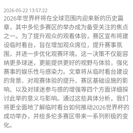
2026-05-22 13:57:22
2026年世界杯将在全球范围内迎来新的历史篇
章，其中多伦多赛区的举办成为备受关注的焦点
之一。为了提升观众的观看体验，赛区宣布将建
设临时看台，旨在增加观众席位，提升赛事氛
围，并进一步优化观赛环境。这一决策不仅能容
纳更多球迷，更能提供更好的视野与体验，强化
赛事的娱乐性与感染力。文章将从临时看台建设
的背景、对观赛体验的提升、赛区基础设施的影
响、以及对球迷参与感的增强等四个方面详细探
讨此举的意义与影响。通过这些具体分析，我们
将更全面地了解临时看台如何推动2026世界杯的
成功举办，并给多伦多赛区带来一系列积极的变
化。