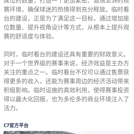
席位的数量，打造一个更加紧密、激情澎湃的观
赛环境，确保球迷的热情得到充分释放。临时看
台的建设，正是为了满足这一目标，通过增加座
位数量、提升视角设计等方式，从根本上提升观
赛的舒适度与体验。
同时，临时看台的建设还具有重要的财政意义。
对于一个世界级的赛事来说，经济效益是主办方
关注的重点之一。临时看台不仅可以通过售票获
得更多的收入，还能为赛事周边的经济活动带来
积极影响。临时设施的高效利用，使得赛事投资
得以最大化回报，也为多伦多的商业环境注入了
活力。
C7官方平台