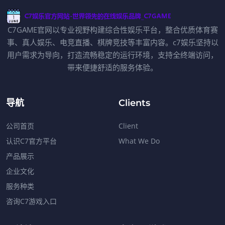
C7GAME官网以专业视野构建综合性娱乐平台，整合优质体育赛
事、真人娱乐、电竞直播、棋牌竞技等丰富内容。c7娱乐坚持以
用户需求为导向，打造流畅稳定的运行环境，支持全终端访问，
带来便捷舒适的服务体验。
导航
Clients
公司首页
Client
认识C7官方平台
What We Do
产品展示
企业文化
服务种类
咨询C7游戏入口