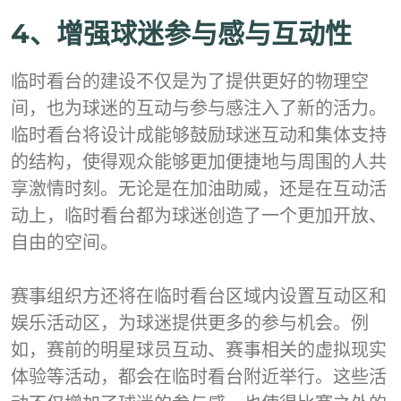
4、增强球迷参与感与互动性
临时看台的建设不仅是为了提供更好的物理空
间，也为球迷的互动与参与感注入了新的活力。
临时看台将设计成能够鼓励球迷互动和集体支持
的结构，使得观众能够更加便捷地与周围的人共
享激情时刻。无论是在加油助威，还是在互动活
动上，临时看台都为球迷创造了一个更加开放、
自由的空间。
赛事组织方还将在临时看台区域内设置互动区和
娱乐活动区，为球迷提供更多的参与机会。例
如，赛前的明星球员互动、赛事相关的虚拟现实
体验等活动，都会在临时看台附近举行。这些活