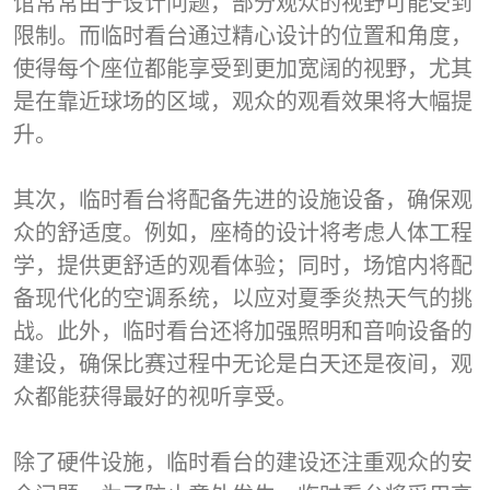
馆常常由于设计问题，部分观众的视野可能受到
限制。而临时看台通过精心设计的位置和角度，
使得每个座位都能享受到更加宽阔的视野，尤其
是在靠近球场的区域，观众的观看效果将大幅提
升。
其次，临时看台将配备先进的设施设备，确保观
众的舒适度。例如，座椅的设计将考虑人体工程
学，提供更舒适的观看体验；同时，场馆内将配
备现代化的空调系统，以应对夏季炎热天气的挑
战。此外，临时看台还将加强照明和音响设备的
建设，确保比赛过程中无论是白天还是夜间，观
众都能获得最好的视听享受。
除了硬件设施，临时看台的建设还注重观众的安