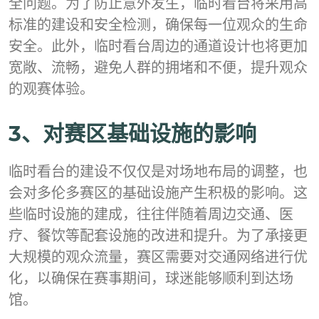
全问题。为了防止意外发生，临时看台将采用高
标准的建设和安全检测，确保每一位观众的生命
安全。此外，临时看台周边的通道设计也将更加
宽敞、流畅，避免人群的拥堵和不便，提升观众
的观赛体验。
3、对赛区基础设施的影响
临时看台的建设不仅仅是对场地布局的调整，也
会对多伦多赛区的基础设施产生积极的影响。这
些临时设施的建成，往往伴随着周边交通、医
疗、餐饮等配套设施的改进和提升。为了承接更
大规模的观众流量，赛区需要对交通网络进行优
化，以确保在赛事期间，球迷能够顺利到达场
馆。