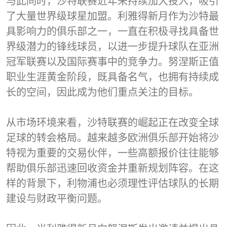
与此同时，沙特联赛近年来持续加大投入，吸引
了大量世界级球星加盟。利雅得新月作为沙特最
具影响力的俱乐部之一，一直在积极寻找具备世
界级潜力的锋线球员，以进一步提升球队在亚洲
冠军联赛以及国际赛事中的竞争力。努涅斯正值
职业生涯黄金阶段，既具备名气，也拥有持续成
长的空间，因此成为他们重点关注的目标。
从市场环境来看，沙特联赛的崛起正在改变全球
足球的转会格局。越来越多欧洲俱乐部开始将沙
特视为重要的交易伙伴，一些高额报价往往能够
帮助俱乐部迅速回收资金并重新规划阵容。在这
样的背景下，利物浦也必须理性评估球队的长期
建设与财政平衡问题。