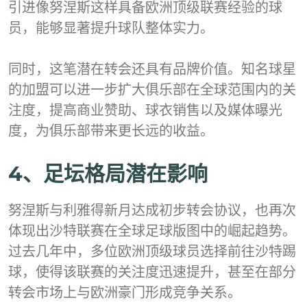
引进像努涅斯这样具备欧洲顶级联赛经验的球
员，能够显著提升球队整体实力。
同时，这笔潜在转会还具有品牌价值。知名球星
的加盟可以进一步扩大俱乐部在全球范围内的关
注度，提高商业赞助、球衣销售以及媒体曝光
度，为俱乐部带来更长远的收益。
4、足坛格局潜在影响
努涅斯与利雅得新月达成初步转会协议，也再次
体现出沙特联赛在全球足球版图中的崛起趋势。
过去几年中，多位欧洲顶级球员选择前往沙特踢
球，使得该联赛的关注度迅速提升，甚至在部分
转会市场上与欧洲豪门形成竞争关系。