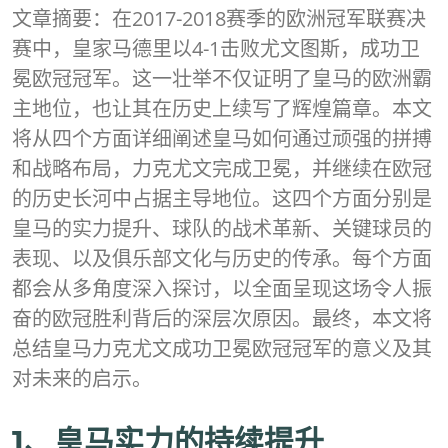
文章摘要：在2017-2018赛季的欧洲冠军联赛决
赛中，皇家马德里以4-1击败尤文图斯，成功卫
冕欧冠冠军。这一壮举不仅证明了皇马的欧洲霸
主地位，也让其在历史上续写了辉煌篇章。本文
将从四个方面详细阐述皇马如何通过顽强的拼搏
和战略布局，力克尤文完成卫冕，并继续在欧冠
的历史长河中占据主导地位。这四个方面分别是
皇马的实力提升、球队的战术革新、关键球员的
表现、以及俱乐部文化与历史的传承。每个方面
都会从多角度深入探讨，以全面呈现这场令人振
奋的欧冠胜利背后的深层次原因。最终，本文将
总结皇马力克尤文成功卫冕欧冠冠军的意义及其
对未来的启示。
1、皇马实力的持续提升