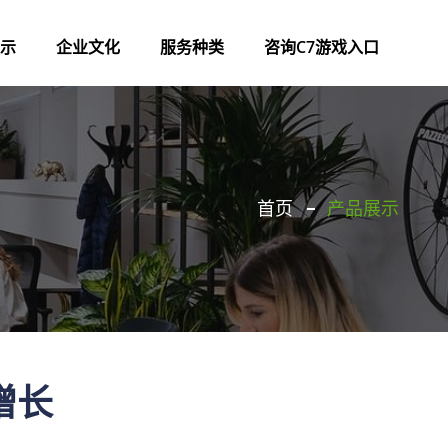
示
企业文化
服务种类
咨询C7游戏入口
首页
产品展示
增长