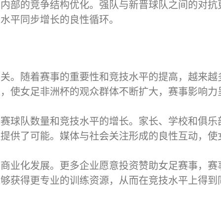
事内部的竞争结构优化。强队与新晋球队之间的对抗
技水平同步增长的良性循环。
相关。随着赛事的重要性和竞技水平的提高，越来越
传，使女足非洲杯的观众群体不断扩大，赛事影响力
参赛球队数量和竞技水平的增长。家长、学校和俱乐
员提供了可能。媒体与社会关注形成的良性互动，使
的商业化发展。更多企业愿意投资赞助女足赛事，赛
能够获得更专业的训练资源，从而在竞技水平上得到