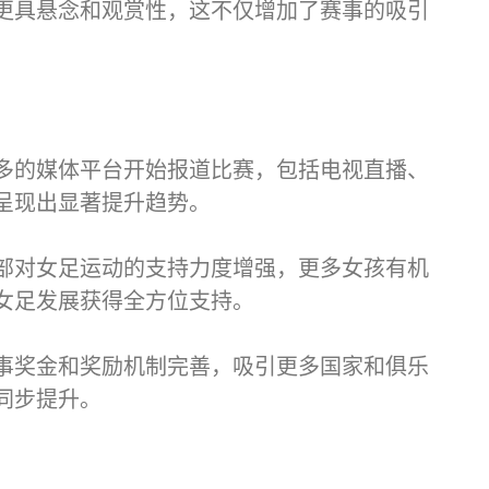
更具悬念和观赏性，这不仅增加了赛事的吸引
多的媒体平台开始报道比赛，包括电视直播、
呈现出显著提升趋势。
部对女足运动的支持力度增强，更多女孩有机
女足发展获得全方位支持。
事奖金和奖励机制完善，吸引更多国家和俱乐
同步提升。