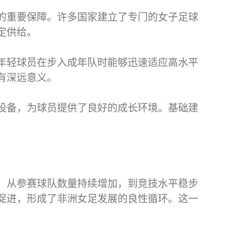
的重要保障。许多国家建立了专门的女子足球
定供给。
年轻球员在步入成年队时能够迅速适应高水平
有深远意义。
设备，为球员提供了良好的成长环境。基础建
。从参赛球队数量持续增加，到竞技水平稳步
促进，形成了非洲女足发展的良性循环。这一