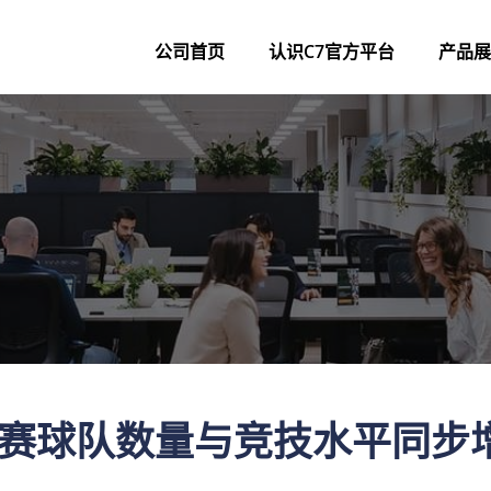
公司首页
认识C7官方平台
产品展
赛球队数量与竞技水平同步