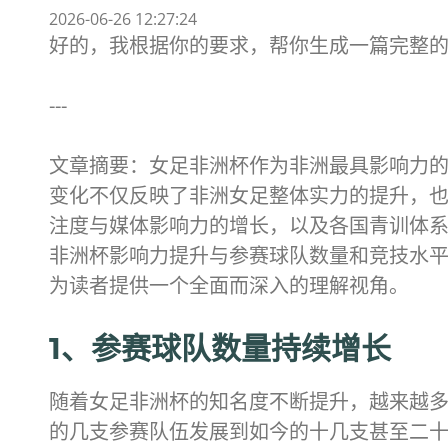
2026-06-26 12:27:24
好的，我根据你的要求，帮你生成一篇完整的
---
文章摘要：女足非洲杯作为非洲最具影响力
变化不仅反映了非洲女足整体实力的提升，
注度与媒体影响力的增长，以及各国青训体
非洲杯影响力提升与参赛球队数量和竞技水
为读者提供一个全面而深入的理解视角。
1、参赛球队数量持续增长
随着女足非洲杯的知名度不断提升，越来越
的几支参赛队伍发展到如今的十几支甚至二