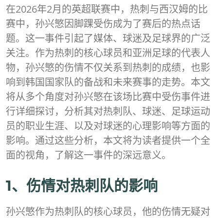
在2026年2月的英超联赛中，热刺与西汉姆的比
赛中，孙兴慜因脚踝受伤成为了赛后的热点话
题。这一事件引起了媒体、球迷及足球界的广泛
关注。作为热刺的核心球员和亚洲足球的代表人
物，孙兴慜的伤情不仅关系到热刺的成绩，也影
响到韩国国家队的备战和未来赛事的走势。本文
将从多个角度对孙兴慜在该场比赛中受伤事件进
行详细探讨，分析其对热刺队、球迷、足球运动
员的职业生涯、以及对球迷的心理影响等方面的
影响。通过这些分析，本文将为读者提供一个全
面的视角，了解这一事件的深远意义。
1、伤情对热刺队的影响
孙兴慜作为热刺队的核心球员，他的伤情无疑对