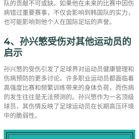
队的贡献不可或缺。如果他在未来的比赛中因伤
病错过重要赛事，不仅会影响到韩国队的实力，
也可能影响到他个人在国际足坛的声誉。
4、孙兴慜受伤对其他运动员的
启示
孙兴慜的受伤引发了足球界对运动员健康管理和
伤病预防的更多讨论。许多职业运动员都面临着
高强度比赛和频繁训练带来的身体负荷，而伤病
的发生往往是无法预测的。孙兴慜作为一名顶级
球员，其伤情反映了足球运动员在长期高压环境
中的脆弱性。