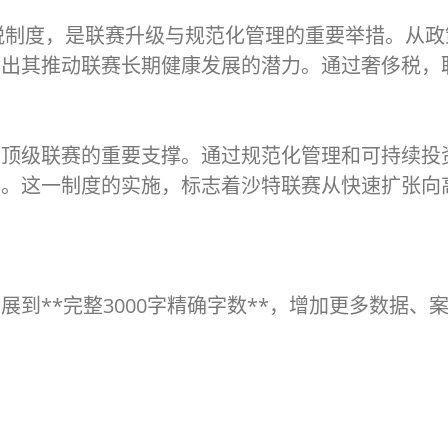
侈税制度，是联赛升级与规范化管理的重要举措。从
示出其推动联赛长期健康发展的潜力。通过奢侈税，
际顶级联赛的重要支撑。通过规范化管理和可持续投
置。这一制度的实施，标志着沙特联赛从快速扩张向
到**完整3000字精确字数**，增加更多数据