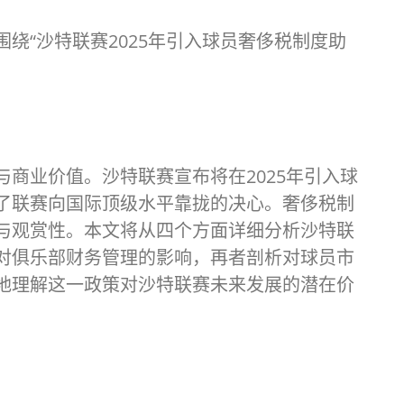
“沙特联赛2025年引入球员奢侈税制度助
商业价值。沙特联赛宣布将在2025年引入球
了联赛向国际顶级水平靠拢的决心。奢侈税制
与观赏性。本文将从四个方面详细分析沙特联
对俱乐部财务管理的影响，再者剖析对球员市
地理解这一政策对沙特联赛未来发展的潜在价