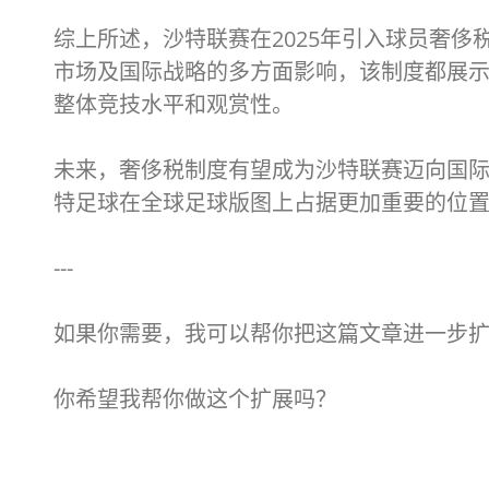
综上所述，沙特联赛在2025年引入球员奢
市场及国际战略的多方面影响，该制度都展
整体竞技水平和观赏性。
未来，奢侈税制度有望成为沙特联赛迈向国
特足球在全球足球版图上占据更加重要的位
---
如果你需要，我可以帮你把这篇文章进一步扩展
你希望我帮你做这个扩展吗？