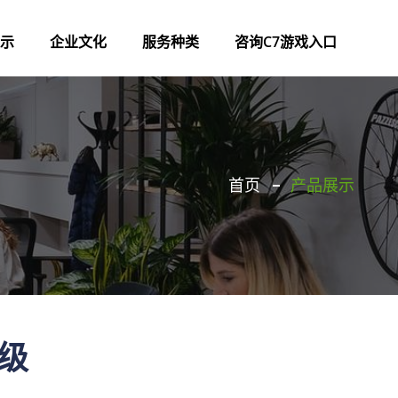
示
企业文化
服务种类
咨询C7游戏入口
首页
产品展示
级