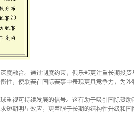
的深度融合。通过制度约束，俱乐部更注重长期投资
均衡性，使联赛在国际赛事中表现更具竞争力，为沙
足球重视可持续发展的信号。这有助于吸引国际赞助
追求短期明星效应，更着眼于长期的结构性升级和国