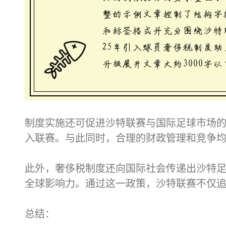
制度实施还可促进沙特联赛与国际足球市场
入联赛。与此同时，合理的财政管理和竞争
此外，奢侈税制度还向国际社会传递出沙特
全球影响力。通过这一政策，沙特联赛不仅
总结：