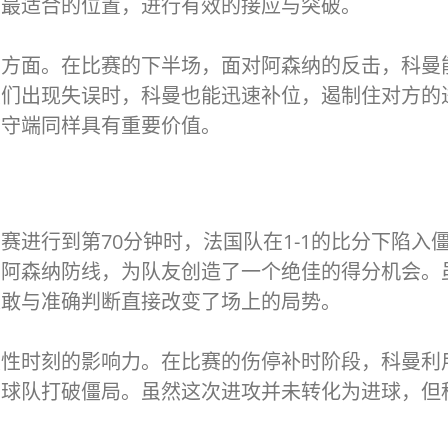
到最适合的位置，进行有效的接应与突破。
要方面。在比赛的下半场，面对阿森纳的反击，科曼
友们出现失误时，科曼也能迅速补位，遏制住对方的
防守端同样具有重要价值。
赛进行到第70分钟时，法国队在1-1的比分下陷入
了阿森纳防线，为队友创造了一个绝佳的得分机会。
果敢与准确判断直接改变了场上的局势。
定性时刻的影响力。在比赛的伤停补时阶段，科曼利
助球队打破僵局。虽然这次进攻并未转化为进球，但
。