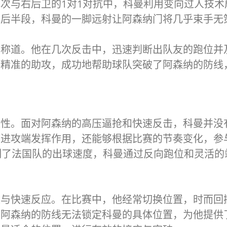
次与右后卫的1对1对抗中，科曼利用变向过人技
的后半段，科曼的一脚远射让阿森纳门将几乎束手无
得称道。他在几次反击中，迅速判断出队友的跑位并
和精准的助攻，成功地帮助球队突破了阿森纳的防线
应性。面对阿森纳的高压逼抢和快速反击，科曼并没
在进攻端发挥作用，还能够根据比赛的节奏变化，参
制了法国队的出球速度，科曼通过反向跑位和灵活
应与快速反应。在比赛中，他经常切换位置，时而回
得阿森纳的防线无法锁定科曼的具体位置，为他提供