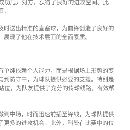
术成功甩开对方，获得了良好的进攻空间。此
策。
及时送出精准的直塞球，为前锋创造了良好的
，展现了他在技术层面的全面素质。
有单纯依赖个人能力，而是根据场上形势的变
与到防守中，为球队提供必要的支援。特别是
的站位，为队友提供了充分的传球线路，有效帮
撤到中场，时而迅速前插至锋线，为球队提供
了更多的进攻机会。此外，科曼在比赛中的位