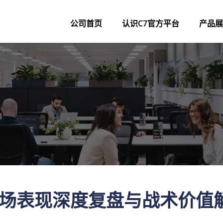
公司首页
认识C7官方平台
产品展
场表现深度复盘与战术价值