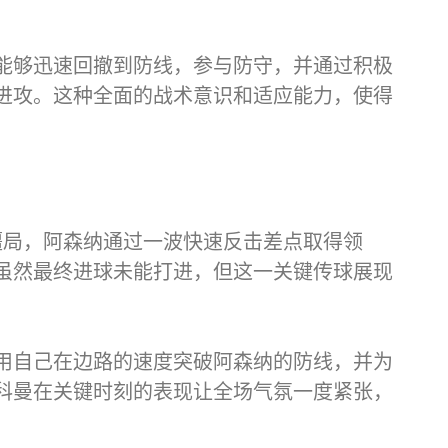
能够迅速回撤到防线，参与防守，并通过积极
进攻。这种全面的战术意识和适应能力，使得
僵局，阿森纳通过一波快速反击差点取得领
虽然最终进球未能打进，但这一关键传球展现
用自己在边路的速度突破阿森纳的防线，并为
科曼在关键时刻的表现让全场气氛一度紧张，