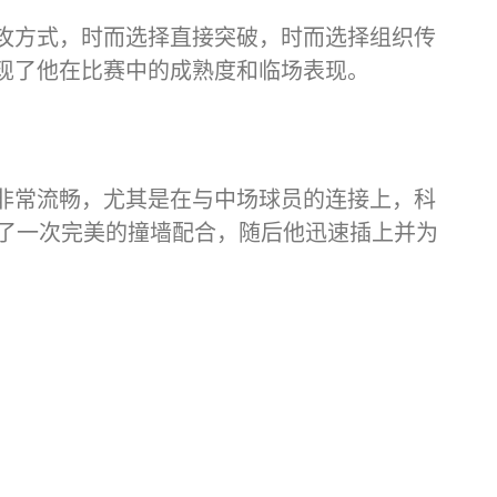
攻方式，时而选择直接突破，时而选择组织传
现了他在比赛中的成熟度和临场表现。
非常流畅，尤其是在与中场球员的连接上，科
行了一次完美的撞墙配合，随后他迅速插上并为