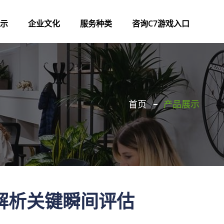
示
企业文化
服务种类
咨询C7游戏入口
首页
产品展示
解析关键瞬间评估