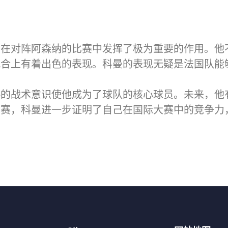
曼在对阵阿森纳的比赛中发挥了极为重要的作用。他
配合上有着出色的表现。科曼的表现无疑是法国队能
熟的战术意识使他成为了球队的核心球员。未来，他
比赛，科曼进一步证明了自己在国际大赛中的竞争力