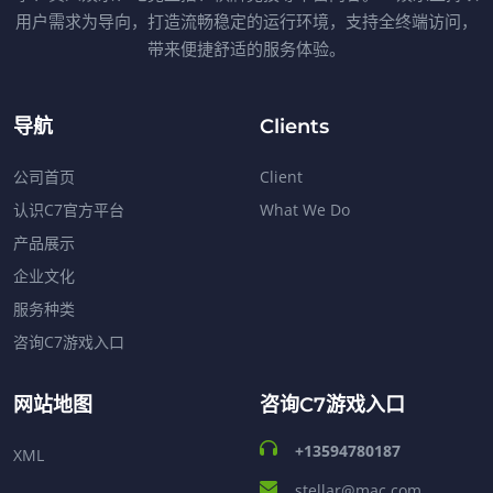
用户需求为导向，打造流畅稳定的运行环境，支持全终端访问，
带来便捷舒适的服务体验。
导航
Clients
公司首页
Client
认识C7官方平台
What We Do
产品展示
企业文化
服务种类
咨询C7游戏入口
网站地图
咨询C7游戏入口
+13594780187
XML
stellar@mac.com