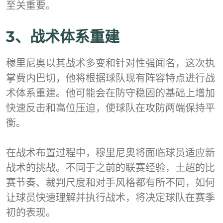
至关重要。
3、战术体系重建
穆里尼奥以其战术多变和针对性强闻名，这次执
掌费内巴切，他将根据球队现有阵容特点进行战
术体系重建。他可能会在防守稳固的基础上增加
快速反击和高位压迫，使球队在攻防两端保持平
衡。
在战术布置过程中，穆里尼奥将面临球员适应新
战术的挑战。不同于之前的联赛经验，土超的比
赛节奏、裁判尺度和对手风格都有所不同，如何
让球员快速理解并执行战术，将决定球队在赛季
初的表现。