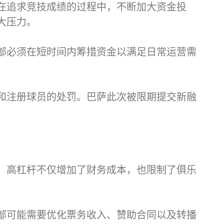
在追求竞技成绩的过程中，不断加大资金投
大压力。
部必须在短时间内筹措资金以满足日常运营需
和注册球员的处罚。巴萨此次被限期提交新融
。高杠杆不仅增加了财务成本，也限制了俱乐
部可能需要优化票务收入、赞助合同以及转播