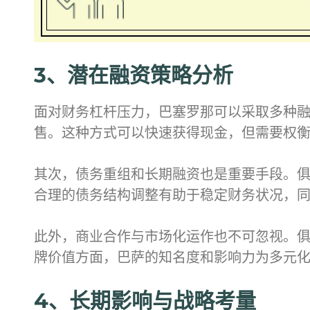
3、潜在融资策略分析
面对财务杠杆压力，巴塞罗那可以采取多种
售。这种方式可以快速获得现金，但需要权
其次，债务重组和长期融资也是重要手段。
合理的债务结构调整有助于稳定财务状况，
此外，商业合作与市场化运作也不可忽视。
牌价值方面，巴萨的知名度和影响力为多元
4、长期影响与战略考量