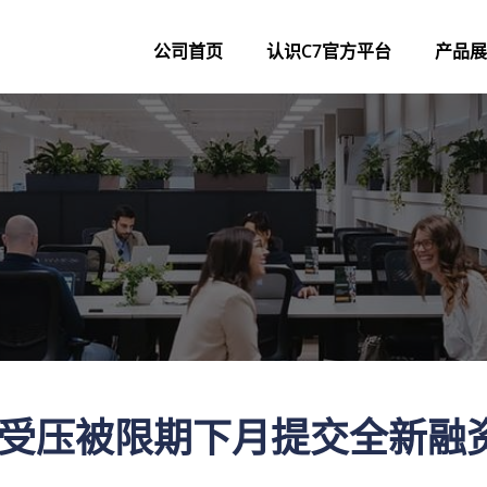
公司首页
认识C7官方平台
产品展
受压被限期下月提交全新融