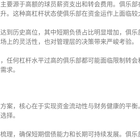
，主要源于高额的球员薪资支出和转会费用。俱乐部
攀升。这种高杠杆状态使俱乐部在资金运作上面临较
已达到历史高位，其中短期负债占比明显增加，俱乐
市场上的灵活性，也对管理层的决策带来严峻考验。
管，任何杠杆水平过高的俱乐部都可能面临限制转会
切需求。
算方案，核心在于实现资金流动性与财务健康的平衡
然选择。
面梳理，确保短期偿债能力和长期可持续发展。俱乐