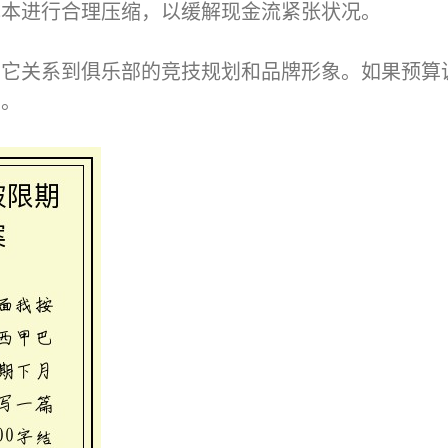
成本进行合理压缩，以缓解现金流紧张状况。
，它关系到俱乐部的竞技规划和品牌形象。如果预算
力。