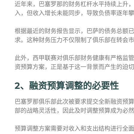
近年来，巴塞罗那的财务杠杆水平持续上升
入，但收入增长未能同步，导致负债率逐年
根据最近的财务报告显示，巴萨的债务总额
求。这种财务压力不仅限制了俱乐部在转会
此外，西甲联赛对俱乐部财务健康有严格监
资预算方案，正是基于这一背景而产生的迫
2、融资预算调整的必要性
巴塞罗那俱乐部此次被要求提交全新融资预
部的战略灵活性，因此及时调整预算成为必
预算调整方案需要对收入和支出结构进行全