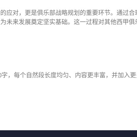
题的应对，更是俱乐部战略规划的重要环节。通过合
并为未来发展奠定坚实基础。这一过程对其他西甲俱
00字，每个自然段长度均匀、内容更丰富，并加入