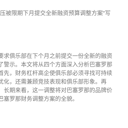
压被限期下月提交全新融资预算调整方案”写
要求俱乐部在下个月之前提交一份全新的融资
了警示。本文将从四个方面深入分析巴塞罗那
首先，财务杠杆高企使俱乐部必须寻找可持续
优化，还需兼顾竞技表现和俱乐部形象。再
，长期来看，这一调整将对巴塞罗那的品牌价
巴塞罗那财务调整方案的全貌。