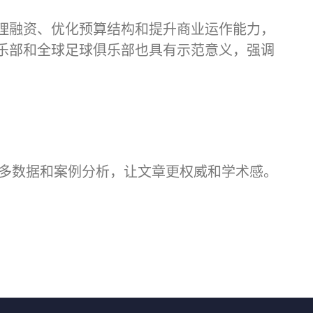
理融资、优化预算结构和提升商业运作能力，
乐部和全球足球俱乐部也具有示范意义，强调
更多数据和案例分析，让文章更权威和学术感。