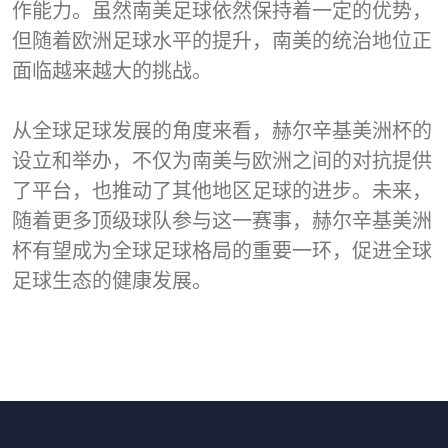
作能力。虽然南美足球依然保持着一定的优势，
但随着欧洲足球水平的提升，南美的统治地位正
面临越来越大的挑战。
从全球足球发展的角度来看，赫尔辛基美洲杯的
设立和举办，不仅为南美与欧洲之间的对抗提供
了平台，也推动了其他地区足球的进步。未来，
随着更多顶级球队参与这一赛事，赫尔辛基美洲
杯有望成为全球足球格局的重要一环，促进全球
足球生态的健康发展。