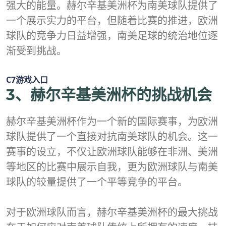
强大的能量。赫尔辛基美洲杯为南美球队提供了
一个展示实力的平台，但随着比赛的推进，欧洲
球队的竞争力日益增强，南美足球的统治地位逐
渐受到挑战。
C7游戏入口
3、赫尔辛基美洲杯的挑战机会
赫尔辛基美洲杯作为一个新的国际赛事，为欧洲
球队提供了一个直接对抗南美球队的机会。这一
赛事的设立，不仅让欧洲球队能够在非洲、美洲
等地区的比赛中展示自我，更为欧洲球队与南美
球队的较量提供了一个平等竞争的平台。
对于欧洲球队而言，赫尔辛基美洲杯的最大挑战