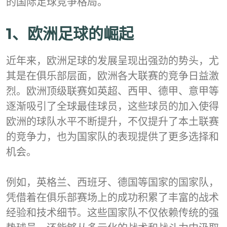
的国际足球竞争格局。
1、欧洲足球的崛起
近年来，欧洲足球的发展呈现出强劲的势头，尤
其是在俱乐部层面，欧洲各大联赛的竞争日益激
烈。欧洲顶级联赛如英超、西甲、德甲、意甲等
逐渐吸引了全球最佳球员，这些球员的加入使得
欧洲的球队水平不断提升，不仅提升了本土联赛
的竞争力，也为国家队的表现提供了更多选择和
机会。
例如，英格兰、西班牙、德国等国家的国家队，
凭借着在俱乐部赛场上的成功积累了丰富的战术
经验和技术细节。这些国家队不仅依赖传统的强