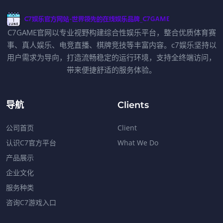
C7GAME官网以专业视野构建综合性娱乐平台，整合优质体育赛
事、真人娱乐、电竞直播、棋牌竞技等丰富内容。c7娱乐坚持以
用户需求为导向，打造流畅稳定的运行环境，支持全终端访问，
带来便捷舒适的服务体验。
导航
Clients
公司首页
Client
认识C7官方平台
What We Do
产品展示
企业文化
服务种类
咨询C7游戏入口