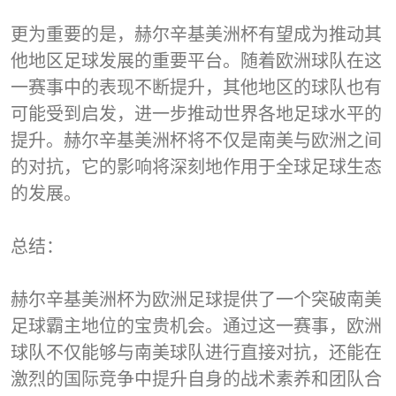
更为重要的是，赫尔辛基美洲杯有望成为推动其
他地区足球发展的重要平台。随着欧洲球队在这
一赛事中的表现不断提升，其他地区的球队也有
可能受到启发，进一步推动世界各地足球水平的
提升。赫尔辛基美洲杯将不仅是南美与欧洲之间
的对抗，它的影响将深刻地作用于全球足球生态
的发展。
总结：
赫尔辛基美洲杯为欧洲足球提供了一个突破南美
足球霸主地位的宝贵机会。通过这一赛事，欧洲
球队不仅能够与南美球队进行直接对抗，还能在
激烈的国际竞争中提升自身的战术素养和团队合