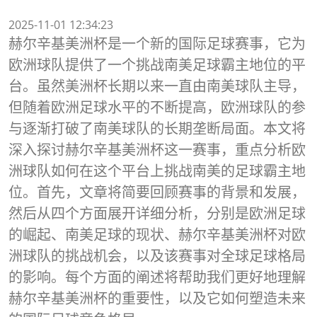
2025-11-01 12:34:23
赫尔辛基美洲杯是一个新的国际足球赛事，它为
欧洲球队提供了一个挑战南美足球霸主地位的平
台。虽然美洲杯长期以来一直由南美球队主导，
但随着欧洲足球水平的不断提高，欧洲球队的参
与逐渐打破了南美球队的长期垄断局面。本文将
深入探讨赫尔辛基美洲杯这一赛事，重点分析欧
洲球队如何在这个平台上挑战南美的足球霸主地
位。首先，文章将简要回顾赛事的背景和发展，
然后从四个方面展开详细分析，分别是欧洲足球
的崛起、南美足球的现状、赫尔辛基美洲杯对欧
洲球队的挑战机会，以及该赛事对全球足球格局
的影响。每个方面的阐述将帮助我们更好地理解
赫尔辛基美洲杯的重要性，以及它如何塑造未来