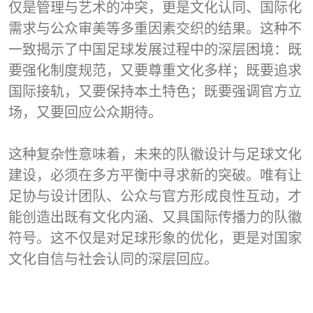
仅是管理与艺术的冲突，更是文化认同、国际化
需求与公众审美等多重因素交织的结果。这种不
一致揭示了中国足球发展过程中的深层困境：既
要强化制度规范，又要尊重文化多样；既要追求
国际接轨，又要保持本土特色；既要强调官方立
场，又要回应公众期待。
这种复杂性意味着，未来的队徽设计与足球文化
建设，必须在多方平衡中寻求新的突破。唯有让
足协与设计团队、公众与官方形成良性互动，才
能创造出既有文化内涵、又具国际传播力的队徽
符号。这不仅是对足球形象的优化，更是对国家
文化自信与社会认同的深层回应。