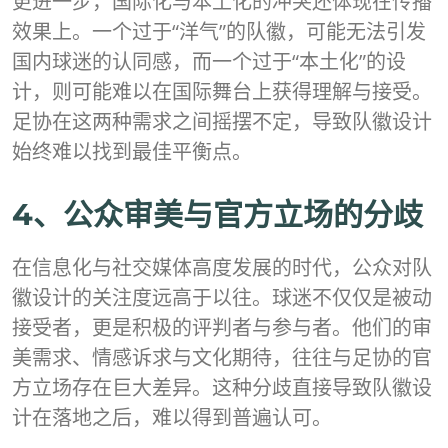
更进一步，国际化与本土化的冲突还体现在传播
效果上。一个过于“洋气”的队徽，可能无法引发
国内球迷的认同感，而一个过于“本土化”的设
计，则可能难以在国际舞台上获得理解与接受。
足协在这两种需求之间摇摆不定，导致队徽设计
始终难以找到最佳平衡点。
4、公众审美与官方立场的分歧
在信息化与社交媒体高度发展的时代，公众对队
徽设计的关注度远高于以往。球迷不仅仅是被动
接受者，更是积极的评判者与参与者。他们的审
美需求、情感诉求与文化期待，往往与足协的官
方立场存在巨大差异。这种分歧直接导致队徽设
计在落地之后，难以得到普遍认可。