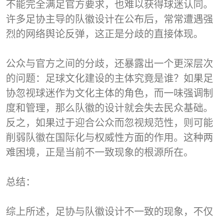
不能完全满足官方要求，也难以获得球迷认同。
许多足协主导的队徽设计在公布后，常常遭遇强
烈的网络舆论反弹，这正是分歧的直接体现。
公众与官方之间的分歧，还暴露出一个更深层次
的问题：足球文化建设的主体究竟是谁？如果足
协忽视球迷作为文化主体的角色，而一味强调制
度和管理，那么队徽的设计就会失去民众基础。
反之，如果过于迎合公众而忽视规范性，则可能
削弱队徽在国际化与权威性方面的作用。这种两
难困境，正是当前不一致现象的根源所在。
总结：
综上所述，足协与队徽设计不一致的现象，不仅