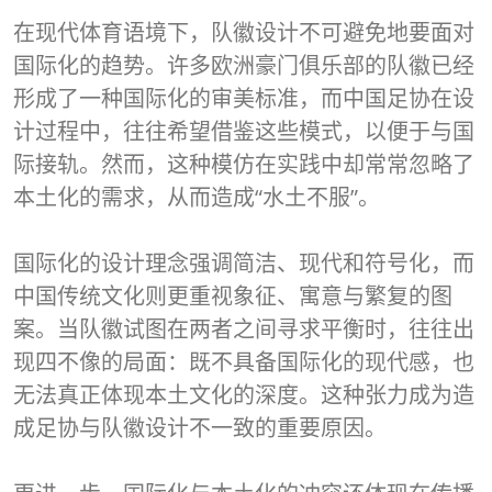
在现代体育语境下，队徽设计不可避免地要面对
国际化的趋势。许多欧洲豪门俱乐部的队徽已经
形成了一种国际化的审美标准，而中国足协在设
计过程中，往往希望借鉴这些模式，以便于与国
际接轨。然而，这种模仿在实践中却常常忽略了
本土化的需求，从而造成“水土不服”。
国际化的设计理念强调简洁、现代和符号化，而
中国传统文化则更重视象征、寓意与繁复的图
案。当队徽试图在两者之间寻求平衡时，往往出
现四不像的局面：既不具备国际化的现代感，也
无法真正体现本土文化的深度。这种张力成为造
成足协与队徽设计不一致的重要原因。