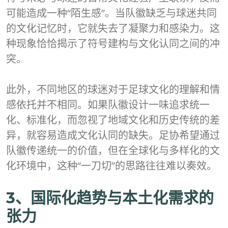
可能造成一种“陌生感”。当队徽缺乏与球迷共同
的文化记忆时，它就失去了凝聚力和感染力。这
种现象恰恰揭示了符号建构与文化认同之间的冲
突。
此外，不同地区的球迷对于足球文化的理解和情
感依托并不相同。如果队徽设计一味追求统一
化、标准化，而忽视了地域文化和历史传统的差
异，就容易造成文化认同的缺失。足协希望通过
队徽传递统一的价值，但在全球化与多样化的文
化环境中，这种“一刀切”的思路往往难以奏效。
3、国际化趋势与本土化需求的
张力