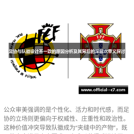
公众审美强调的是个性化、活力和时代感，而足
协的立场则更偏向于权威性、庄重性和政治性。
这种价值冲突导致队徽成为“夹缝中的产物”，既