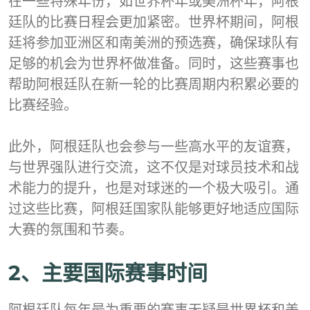
在一些特殊年份，如世界杯年或美洲杯年，阿根
廷队的比赛日程会更加紧密。世界杯期间，阿根
廷将参加亚洲区和南美洲的预选赛，确保球队有
足够的机会为世界杯做准备。同时，这些赛事也
帮助阿根廷队在新一轮的比赛周期内积累必要的
比赛经验。
此外，阿根廷队也会参与一些高水平的友谊赛，
与世界强队进行交流，这不仅是对球员技术和战
术能力的提升，也是对球迷的一个极大吸引。通
过这些比赛，阿根廷国家队能够更好地适应国际
大赛的氛围和节奏。
2、主要国际赛事时间
阿根廷队每年最为重要的赛事无疑是世界杯和美