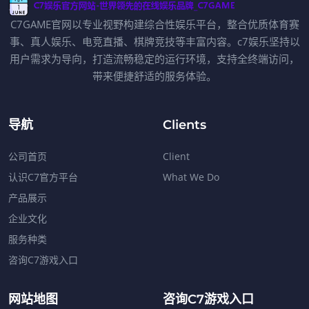
C7GAME官网以专业视野构建综合性娱乐平台，整合优质体育赛
事、真人娱乐、电竞直播、棋牌竞技等丰富内容。c7娱乐坚持以
用户需求为导向，打造流畅稳定的运行环境，支持全终端访问，
带来便捷舒适的服务体验。
导航
Clients
公司首页
Client
认识C7官方平台
What We Do
产品展示
企业文化
服务种类
咨询C7游戏入口
网站地图
咨询C7游戏入口