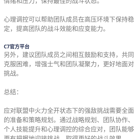
情绪和压力，保持最佳的战斗状态。
心理调控可以帮助团队成员在高压环境下保持稳
定，提高团队的战斗效能和应变能力。
C7官方平台
另外，建议团队成员之间相互鼓励和支持，共同
克服困难，增强士气和团队凝聚力，更好地面对
挑战。
总结：
应对联盟中火力全开状态下的强敌挑战需要全面
的准备和策略规划。通过战略规划、团队协作、
个人技能提升和心理调控的综合应对，团队能够
更有把握地迎接挑战，取得更好的战斗效果。