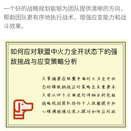
一个好的战略规划能够为团队提供清晰的方向，
帮助团队更有序地执行战术，增强应变能力和战
斗效果。