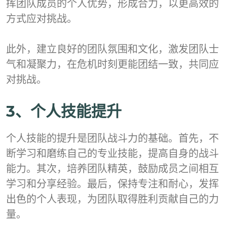
挥团队成员的个人优势，形成合力，以更高效的
方式应对挑战。
此外，建立良好的团队氛围和文化，激发团队士
气和凝聚力，在危机时刻更能团结一致，共同应
对挑战。
3、个人技能提升
个人技能的提升是团队战斗力的基础。首先，不
断学习和磨练自己的专业技能，提高自身的战斗
能力。其次，培养团队精英，鼓励成员之间相互
学习和分享经验。最后，保持专注和耐心，发挥
出色的个人表现，为团队取得胜利贡献自己的力
量。