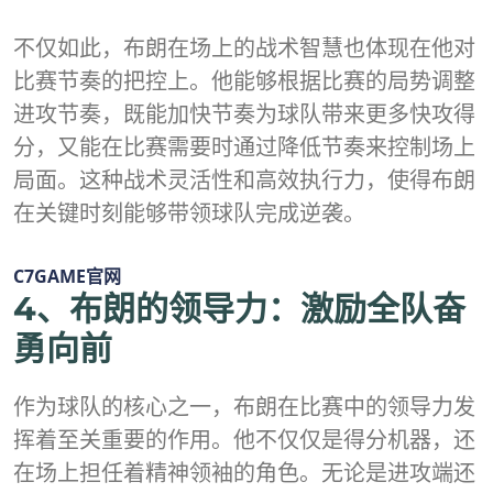
不仅如此，布朗在场上的战术智慧也体现在他对
比赛节奏的把控上。他能够根据比赛的局势调整
进攻节奏，既能加快节奏为球队带来更多快攻得
分，又能在比赛需要时通过降低节奏来控制场上
局面。这种战术灵活性和高效执行力，使得布朗
在关键时刻能够带领球队完成逆袭。
C7GAME官网
4、布朗的领导力：激励全队奋
勇向前
作为球队的核心之一，布朗在比赛中的领导力发
挥着至关重要的作用。他不仅仅是得分机器，还
在场上担任着精神领袖的角色。无论是进攻端还