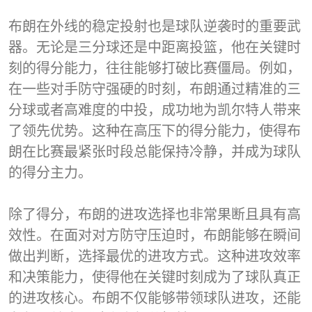
布朗在外线的稳定投射也是球队逆袭时的重要武
器。无论是三分球还是中距离投篮，他在关键时
刻的得分能力，往往能够打破比赛僵局。例如，
在一些对手防守强硬的时刻，布朗通过精准的三
分球或者高难度的中投，成功地为凯尔特人带来
了领先优势。这种在高压下的得分能力，使得布
朗在比赛最紧张时段总能保持冷静，并成为球队
的得分主力。
除了得分，布朗的进攻选择也非常果断且具有高
效性。在面对对方防守压迫时，布朗能够在瞬间
做出判断，选择最优的进攻方式。这种进攻效率
和决策能力，使得他在关键时刻成为了球队真正
的进攻核心。布朗不仅能够带领球队进攻，还能