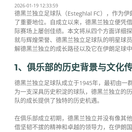
2026-01-19 12:33:59
德黑兰独立足球队（Esteghlal FC）
了重要地位。自成立以来，德黑兰独立便凭
际赛场上屡创佳绩。本文将从四个方面详细
就与辉煌荣誉、德黑兰独立足球队的明星球
解德黑兰独立的成长路径以及它在伊朗足球
1、俱乐部的历史背景与文化
德黑兰独立足球队成立于1945年，最初由
为一支深具历史积淀的球队，德黑兰独立的
队的成长提供了独特的历史机遇。
在俱乐部成立初期，德黑兰独立并没有像其
借坚韧不拔的精神和卓越的领导力，在伊朗