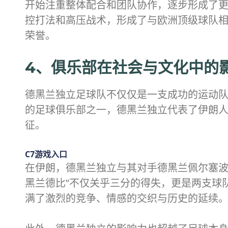
开始注重整体配合和团队协作，逐步形成了
控打法和高压战术，形成了与欧洲顶级球队
荣誉。
4、俱乐部在社会与文化中的
德黑兰独立足球队不仅仅是一支成功的运动
的足球俱乐部之一，德黑兰独立代表了伊朗
征。
C7游戏入口
在伊朗，德黑兰独立与其对手德黑兰佩尔塞波利斯
黑兰德比”不仅关乎三分的得失，更是两支球
满了激烈的竞争、情感的交织与历史的延续