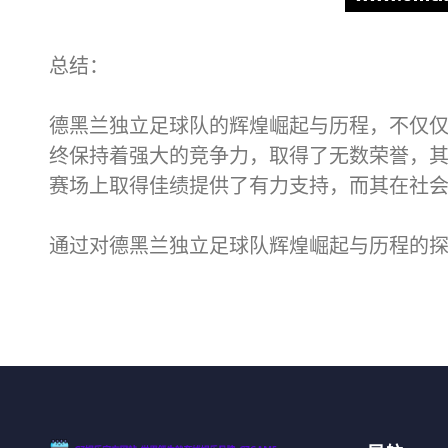
总结：
德黑兰独立足球队的辉煌崛起与历程，不仅
终保持着强大的竞争力，取得了无数荣誉，
赛场上取得佳绩提供了有力支持，而其在社
通过对德黑兰独立足球队辉煌崛起与历程的