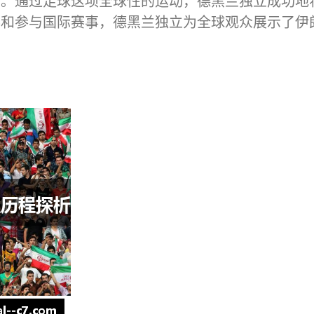
身。通过足球这项全球性的运动，德黑兰独立成功地
赛和参与国际赛事，德黑兰独立为全球观众展示了伊