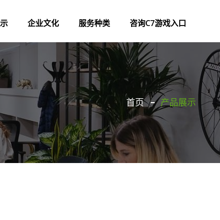
示
企业文化
服务种类
咨询C7游戏入口
首页
产品展示