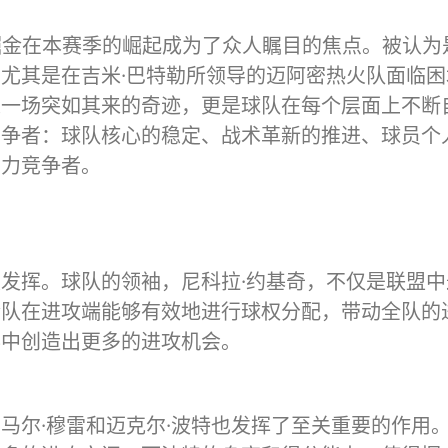
掘金在本赛季的崛起成为了众人瞩目的焦点。被认
尤其是在吉米·巴特勒所领导的迈阿密热火队面临
是一场突如其来的奇迹，更是球队在每个层面上不断
竞争者：球队核心的稳定、战术革新的推进、球员个
有力竞争者。
发挥。球队的领袖，尼科拉·约基奇，不仅是联盟
金队在进攻端能够有效地进行球权分配，带动全队的
赛中创造出更多的进攻机会。
马尔·穆雷和迈克尔·波特也发挥了至关重要的作用