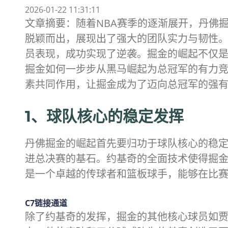
2026-01-22 11:31:11
文章摘要：随着NBA赛季的逐渐展开，丹佛
脱颖而出，展现出了强大的团队实力与韧性。
员表现，成功实现了逆袭。掘金的崛起不仅
掘金如何一步步从黑马崛起为总冠军的有力
素共同作用，让掘金成为了迈向总冠军的强
1、球队核心的稳定发挥
丹佛掘金的崛起首先要归功于球队核心的稳定
进总决赛的基石。约基奇的全面技术使得掘
是一个卓越的传球者和篮板球手，能够在比
C7链接通道
除了约基奇的发挥，掘金的其他核心球员如贾