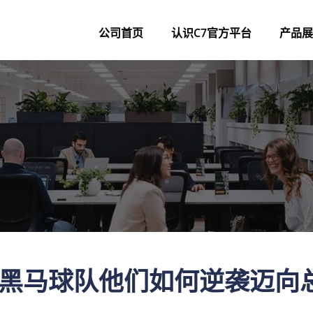
公司首页
认识C7官方平台
产品展
黑马球队他们如何逆袭迈向