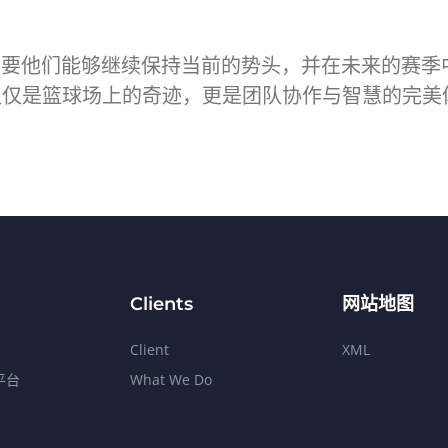
只要他们能够继续保持当前的势头，并在未来的赛季
仅仅是篮球场上的奇迹，更是团队协作与智慧的完美
Clients
网站地图
Client
XML
平台
What We Do