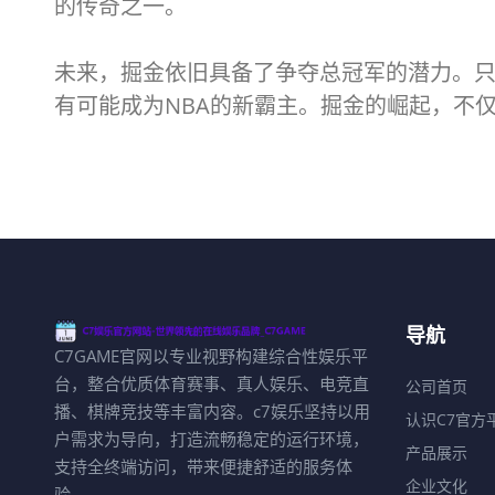
的传奇之一。
未来，掘金依旧具备了争夺总冠军的潜力。
有可能成为NBA的新霸主。掘金的崛起，不
导航
C7GAME官网以专业视野构建综合性娱乐平
台，整合优质体育赛事、真人娱乐、电竞直
公司首页
播、棋牌竞技等丰富内容。c7娱乐坚持以用
认识C7官方
户需求为导向，打造流畅稳定的运行环境，
产品展示
支持全终端访问，带来便捷舒适的服务体
企业文化
验。