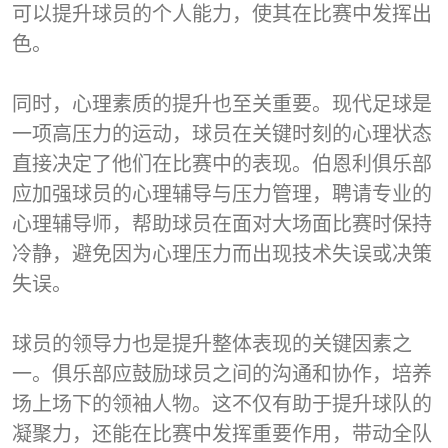
可以提升球员的个人能力，使其在比赛中发挥出
色。
同时，心理素质的提升也至关重要。现代足球是
一项高压力的运动，球员在关键时刻的心理状态
直接决定了他们在比赛中的表现。伯恩利俱乐部
应加强球员的心理辅导与压力管理，聘请专业的
心理辅导师，帮助球员在面对大场面比赛时保持
冷静，避免因为心理压力而出现技术失误或决策
失误。
球员的领导力也是提升整体表现的关键因素之
一。俱乐部应鼓励球员之间的沟通和协作，培养
场上场下的领袖人物。这不仅有助于提升球队的
凝聚力，还能在比赛中发挥重要作用，带动全队