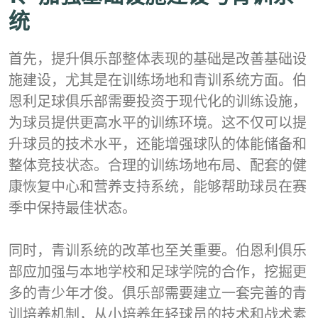
统
首先，提升俱乐部整体表现的基础是改善基础设
施建设，尤其是在训练场地和青训系统方面。伯
恩利足球俱乐部需要投资于现代化的训练设施，
为球员提供更高水平的训练环境。这不仅可以提
升球员的技术水平，还能增强球队的体能储备和
整体竞技状态。合理的训练场地布局、配套的健
康恢复中心和营养支持系统，能够帮助球员在赛
季中保持最佳状态。
同时，青训系统的改革也至关重要。伯恩利俱乐
部应加强与本地学校和足球学院的合作，挖掘更
多的青少年才俊。俱乐部需要建立一套完善的青
训培养机制，从小培养年轻球员的技术和战术素