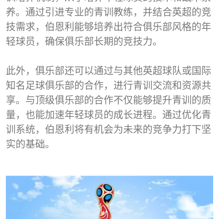
养。通过引进专业的青训教练，并结合英超的竞
技需求，伯恩利能够培养出符合俱乐部风格的年
轻球员，确保俱乐部长期的竞技力。
此外，俱乐部还可以通过与其他英超球队或国际
知名足球俱乐部的合作，进行青训交流和资源共
享。与顶级俱乐部的合作不仅能够提升青训的质
量，也能加速年轻球员的成长进程。通过优化青
训系统，伯恩利将有机会为未来的竞争力打下坚
实的基础。