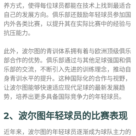
养方式，使得每位球员都能在技术上找到最适合
自己的发展方向。俱乐部还鼓励年轻球员参加国
内外各类比赛，以提升其在实际比赛中的经验与
抗压能力。
此外，波尔图的青训体系拥有着与欧洲顶级俱乐
部合作的优势。俱乐部通过与其他足球强国和俱
乐部的交流，不断引入先进的训练理念，推动自
身青训水平的提升。这种国际化的合作与视野，
让波尔图能够快速适应现代足球的最新发展趋
势，培养出更多具备国际竞争力的年轻球员。
2、波尔图年轻球员的比赛表现
近年来，波尔图的年轻球员逐渐成为球队主力的