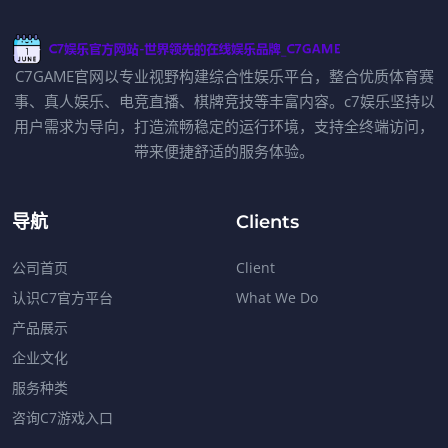
C7GAME官网以专业视野构建综合性娱乐平台，整合优质体育赛
事、真人娱乐、电竞直播、棋牌竞技等丰富内容。c7娱乐坚持以
用户需求为导向，打造流畅稳定的运行环境，支持全终端访问，
带来便捷舒适的服务体验。
导航
Clients
公司首页
Client
认识C7官方平台
What We Do
产品展示
企业文化
服务种类
咨询C7游戏入口