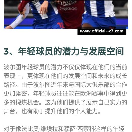
3、年轻球员的潜力与发展空间
波尔图年轻球员的潜力不仅仅体现在他们的当前
表现上，更体现在他们的发展空间和未来的成长
路径。由于波尔图近年来与国际大俱乐部的合作
更加紧密，年轻球员往往能在欧洲赛事中得到更
多的锻炼机会。这为他们提供了展示自己实力的
舞台，也有助于提升他们的个人能力。
对于像法比奥·维埃拉和穆萨·西索科这样的年轻