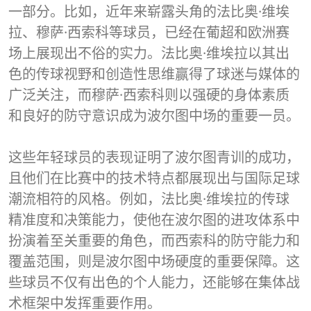
一部分。比如，近年来崭露头角的法比奥·维埃
拉、穆萨·西索科等球员，已经在葡超和欧洲赛
场上展现出不俗的实力。法比奥·维埃拉以其出
色的传球视野和创造性思维赢得了球迷与媒体的
广泛关注，而穆萨·西索科则以强硬的身体素质
和良好的防守意识成为波尔图中场的重要一员。
这些年轻球员的表现证明了波尔图青训的成功，
且他们在比赛中的技术特点都展现出与国际足球
潮流相符的风格。例如，法比奥·维埃拉的传球
精准度和决策能力，使他在波尔图的进攻体系中
扮演着至关重要的角色，而西索科的防守能力和
覆盖范围，则是波尔图中场硬度的重要保障。这
些球员不仅有出色的个人能力，还能够在集体战
术框架中发挥重要作用。