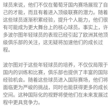
球员来说，他们不仅在葡萄牙国内赛场展现了自
己的才能，而且有着进入顶级联赛的潜力。随着
这些球员逐渐积累经验，提升个人能力，他们很
有可能成为更大舞台上的核心球员。事实上，许
多波尔图年轻球员的表现已经引起了欧洲其他顶
级俱乐部的关注，这无疑将加速他们的成长过
程。
波尔图对于这些年轻球员的培养，不仅仅局限于
国内的训练和比赛，俱乐部也提供了丰富的国际
经验机会。随着这些球员进入国际赛场，他们将
面临更为严峻的挑战，同时也能获得更多的成长
空间。这种国际化的视野将使他们在未来发展过
程中更具竞争力。