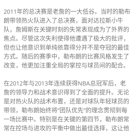
2011年的总决赛是老詹的一大低谷。当时的勒布
朗带领热火队进入了总决赛，面对达拉斯小牛
队，詹姆斯在关键时刻的失常表现成为了外界的
焦点。尽管这次失利使得他遭遇了极大的批评，
但也让他意识到单纯依靠得分并不是夺冠的最佳
方式。随后的赛季中，勒布朗的比赛风格发生了
改变，他更加注重全局的掌控与球员间的配合。
在2012年与2013年连续获得NBA总冠军后，老
詹的领导力和战术意识得到了全面的提升。无论
是对热火队的战术布置，还是对球队年轻球员的
带领，勒布朗始终将“团队优先”的理念贯彻到每
一场比赛中。特别是在关键的第四节，勒布朗常
常在控场与进攻的平衡中做出最佳选择，这让他