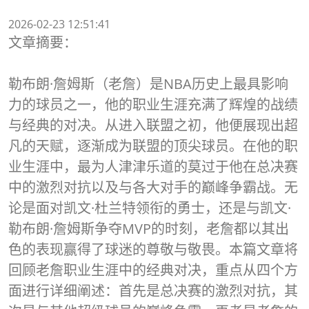
2026-02-23 12:51:41
文章摘要：
勒布朗·詹姆斯（老詹）是NBA历史上最具影响
力的球员之一，他的职业生涯充满了辉煌的战绩
与经典的对决。从进入联盟之初，他便展现出超
凡的天赋，逐渐成为联盟的顶尖球员。在他的职
业生涯中，最为人津津乐道的莫过于他在总决赛
中的激烈对抗以及与各大对手的巅峰争霸战。无
论是面对凯文·杜兰特领衔的勇士，还是与凯文·
勒布朗·詹姆斯争夺MVP的时刻，老詹都以其出
色的表现赢得了球迷的尊敬与敬畏。本篇文章将
回顾老詹职业生涯中的经典对决，重点从四个方
面进行详细阐述：首先是总决赛的激烈对抗，其