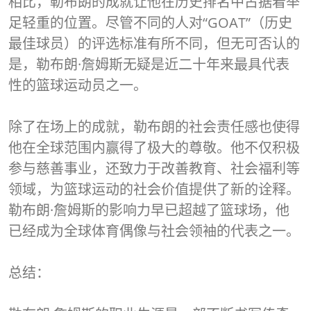
相比，勒布朗的成就让他在历史排名中占据着举
足轻重的位置。尽管不同的人对“GOAT”（历史
最佳球员）的评选标准有所不同，但无可否认的
是，勒布朗·詹姆斯无疑是近二十年来最具代表
性的篮球运动员之一。
除了在场上的成就，勒布朗的社会责任感也使得
他在全球范围内赢得了极大的尊敬。他不仅积极
参与慈善事业，还致力于改善教育、社会福利等
领域，为篮球运动的社会价值提供了新的诠释。
勒布朗·詹姆斯的影响力早已超越了篮球场，他
已经成为全球体育偶像与社会领袖的代表之一。
总结：