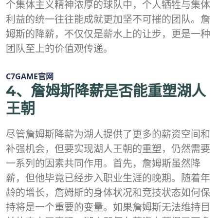
个集体主义精神浓厚的球队中，个人牺牲与集体
利益的统一往往能成就更加坚不可摧的团队。詹
姆斯的降薪，不仅仅是薪水上的让步，更是一种
团队至上的价值观传递。
C7GAME官网
4、詹姆斯降薪是否能重塑湖人
王朝
尽管詹姆斯降薪为湖人提供了更多的薪资空间和
补强机会，但要实现湖人王朝的重塑，仍然需要
一系列的因素共同作用。首先，詹姆斯虽然降
薪，但他毕竟已经步入职业生涯的晚期。随着年
龄的增长，詹姆斯的身体状况和竞技状态如何保
持将是一个重要的变量。如果詹姆斯无法维持目