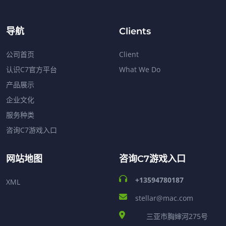
导航
Clients
公司首页
Client
认识C7官方平台
What We Do
产品展示
企业文化
服务种类
咨询C7游戏入口
网站地图
咨询C7游戏入口
+13594780187
XML
stellar@mac.com
三亚市胸婶河275号