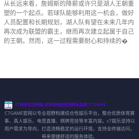
从长远来看，詹姆斯的降薪或许只是湖人王朝重
塑的一个起点。若球队能够利用这一机会，做好
人员配置和长期规划，湖人队有望在未来几年内
再次成为联盟的霸主，继而再次建立起属于自己
的王朝。然而，这一过程需要耐心和持续的�
C7GAME官网以专业视野构建综合性娱乐平台，整合优质体育赛
事、真人娱乐、电竞直播、棋牌竞技等丰富内容。c7娱乐坚持以
用户需求为导向，打造流畅稳定的运行环境，支持全终端访问，
带来便捷舒适的服务体验。