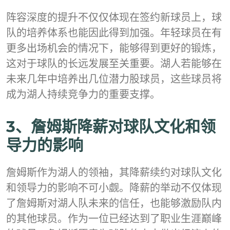
阵容深度的提升不仅仅体现在签约新球员上，球
队的培养体系也能因此得到加强。年轻球员在有
更多出场机会的情况下，能够得到更好的锻炼，
这对于球队的长远发展至关重要。湖人若能够在
未来几年中培养出几位潜力股球员，这些球员将
成为湖人持续竞争力的重要支撑。
3、詹姆斯降薪对球队文化和领
导力的影响
詹姆斯作为湖人的领袖，其降薪续约对球队文化
和领导力的影响不可小觑。降薪的举动不仅体现
了詹姆斯对湖人队未来的信任，也能够激励队内
的其他球员。作为一位已经达到了职业生涯巅峰