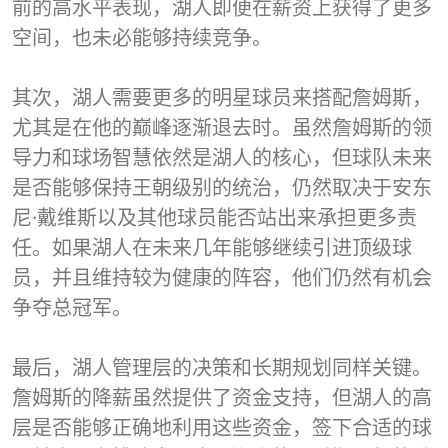
前的高水平表现，湖人即便在薪资上获得了更多
空间，也未必能够持续竞争。
其次，湖人需要更多的明星球员来搭配詹姆斯，
尤其是在他的巅峰逐渐退去时。虽然詹姆斯的领
导力和球场智慧依然是湖人的核心，但球队未来
是否能够保持王朝级别的统治，仍然取决于安东
尼·戴维斯以及其他球员能否站出来承担更多责
任。如果湖人在未来几年能够继续引进顶级球
员，并且维持较为健康的阵容，他们仍然有机会
争夺总冠军。
最后，湖人管理层的决策和长期规划同样关键。
詹姆斯的降薪虽然提供了资金支持，但湖人的高
层是否能够正确地利用这些资金，签下合适的球