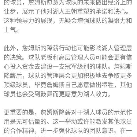
的球员，詹姆斯愿意为球队的未来做出经济上的
让步，展示了他对湖人王朝重塑的承诺和决心。
这种领导力的展现，无疑会增强球队的凝聚力和
士气。
此外，詹姆斯的降薪行动也可能影响湖人管理层
的决策。球队老板和高层管理人员可能会更有信
心投入资金去建设一支冠军级别的球队。詹姆斯
降薪后，球队的管理层会更加积极地去争取更多
顶级球员，毕竟詹姆斯自己愿意做出牺牲，其他
球员也会受到鼓舞而更愿意为湖人效力。
更重要的是，詹姆斯降薪对于湖人球员的示范作
用是无可估量的。这一举动或许能激发其他球员
的合作精神，进一步强化球队的团队意识。在一