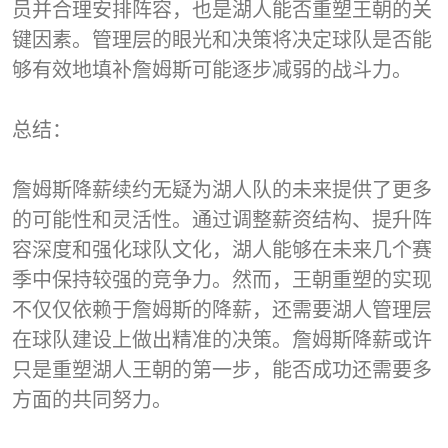
员并合理安排阵容，也是湖人能否重塑王朝的关
键因素。管理层的眼光和决策将决定球队是否能
够有效地填补詹姆斯可能逐步减弱的战斗力。
总结：
詹姆斯降薪续约无疑为湖人队的未来提供了更多
的可能性和灵活性。通过调整薪资结构、提升阵
容深度和强化球队文化，湖人能够在未来几个赛
季中保持较强的竞争力。然而，王朝重塑的实现
不仅仅依赖于詹姆斯的降薪，还需要湖人管理层
在球队建设上做出精准的决策。詹姆斯降薪或许
只是重塑湖人王朝的第一步，能否成功还需要多
方面的共同努力。