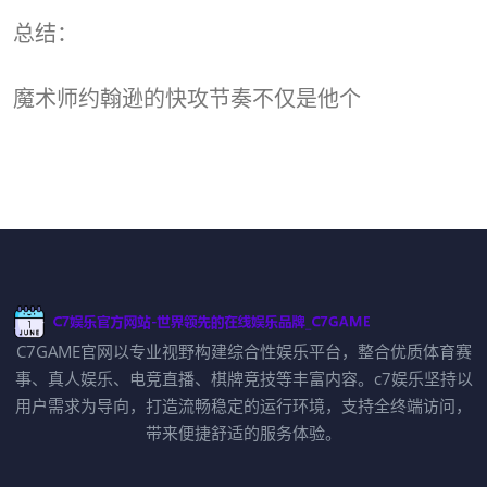
总结：
魔术师约翰逊的快攻节奏不仅是他个
C7GAME官网以专业视野构建综合性娱乐平台，整合优质体育赛
事、真人娱乐、电竞直播、棋牌竞技等丰富内容。c7娱乐坚持以
用户需求为导向，打造流畅稳定的运行环境，支持全终端访问，
带来便捷舒适的服务体验。