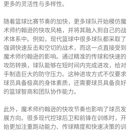
更多的灵活性与多样性。
随着篮球比赛节奏的加快，更多球队开始模仿魔
术师约翰逊的快攻风格，并将其融入到自己的战
术体系中。例如，现代篮球中很多球队都采取了
强调快速反击和空切的战术，而这一点直接受到
魔术师约翰逊的影响。通过精准的传球和快速的
攻防转换，球队能够在短时间内完成进攻，给对
手制造巨大的防守压力。这种进攻方式不仅要求
球员具备极高的身体素质，还需要球员具备良好
的篮球智商和团队协作能力。
此外，魔术师约翰逊的快攻节奏也影响了球员发
展方向。很多现代控球后卫和前锋在训练时，开
始更加注重跑动能力、传球精度和快速决策的训