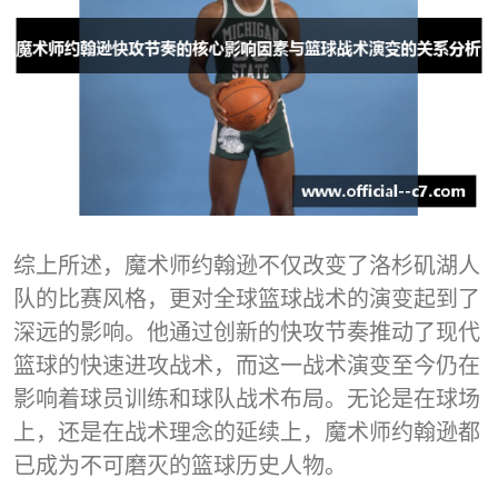
综上所述，魔术师约翰逊不仅改变了洛杉矶湖人
队的比赛风格，更对全球篮球战术的演变起到了
深远的影响。他通过创新的快攻节奏推动了现代
篮球的快速进攻战术，而这一战术演变至今仍在
影响着球员训练和球队战术布局。无论是在球场
上，还是在战术理念的延续上，魔术师约翰逊都
已成为不可磨灭的篮球历史人物。