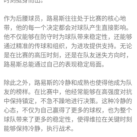
时刻挺身而出。
作为后腰球员，路易斯往往处于比赛的核心地
带，他的每一个决定都会对球队产生直接影响。
他不仅能够在防守时为球队带来稳定性，还能够
通过精准的传球和组织，为进攻提供支持。无论
是在比赛的高压时刻，还是在队友迷失方向时，
路易斯总能通过自己的表现稳定局面。
除此之外，路易斯的冷静和成熟也使得他成为队
友的榜样。在比赛中，他经常能够在高强度对抗
中保持镇定，不急不躁地进行决策。这种冷静的
心态，不仅为自己赢得了更多的球权，也为整个
球队带来了更多的稳定性，使得维拉在关键时刻
能够保持冷静，执行战术。