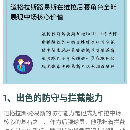
1、出色的防守与拦截能力
道格拉斯·路易斯的防守能力是他成为维拉中场
核心的基石之一。作为后腰球员，他承担着拦截