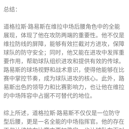
总结：
道格拉斯·路易斯在维拉中场后腰角色中的全能
展现，体现了他在攻防两端的重要性。他不仅是
维拉防线的屏障，能够有效拦截对方进攻，保障
球队的防守安全；同时，他又能在进攻中发挥重
要作用，帮助球队组织进攻和提供有效的传球。
路易斯的球场视野和战术意识，使得他能够在比
赛中掌控节奏，成为球队进攻的核心。此外，路
易斯出色的领导力和比赛影响力，也让他在维拉
的中场阵容中占据不可替代的地位。
综上所述，道格拉斯·路易斯不仅仅是一位防守
型后腰，更是一名全能的中场指挥官。他的存在