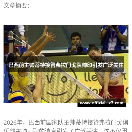
文章摘要：
2026年，巴西前国家队主帅蒂特接管弗拉门戈俱
乐部主帅一职的消息引发了广泛关注。这不仅因