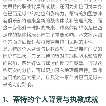
为蒂特的职业背景和成就，还因为弗拉门戈本身
在巴西足球中的地位和影响力。蒂特的加盟意味
着俱乐部将迎来全新的战术体系和管理风格，而
这一变化对于球队的未来、球迷的期望以及巴西
足球的整体格局都产生了重要影响。本文将从四
个方面详细探讨蒂特接管弗拉门戈队的事件：一
是蒂特的个人背景与执教成就，二是弗拉门戈的
历史与现状，三是蒂特加盟对于球队战术和管理
的影响，四是媒体与球迷的反应与期望。通过这
些层次的分析，可以更加深入地理解蒂特加盟弗
拉门戈的重大意义，以及这一事件对巴西足球未
来的可能影响。
1、蒂特的个人背景与执教成就