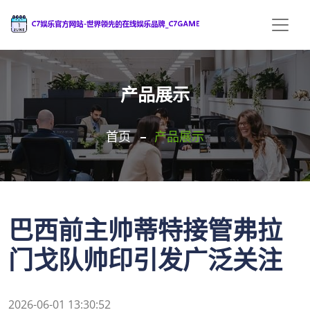
产品展示
首页
产品展示
巴西前主帅蒂特接管弗拉
门戈队帅印引发广泛关注
2026-06-01 13:30:52