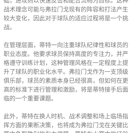
础，进攻则以快速反击和配合流畅为目标。这种
战术理念可能与弗拉门戈现有的阵容和打法产生
较大变化，因此对于球队的适应过程将是一个挑
战。
在管理层面，蒂特一向注重球队纪律性和球员的
职业态度。他要求球员保持高度的专注力，并严
格遵守训练计划，这种管理风格在一定程度上提
升了球队的职业化水平。弗拉门戈作为一支顶级
俱乐部，球员的素质本身已经很高，但如何在更
高的标准下进行管理和激励，将是蒂特接手后面
临的一个重要课题。
此外，蒂特在换人时机、战术调整和场上临场指
挥方面的果断决策，也将成为弗拉门戈在关键比