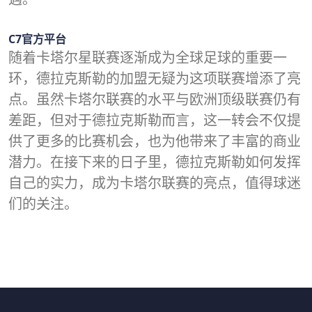
C7官方平台
随着卡塔尔星联赛逐渐成为全球足球的重要一
环，德拉克斯勒的加盟无疑为这项联赛增添了亮
点。虽然卡塔尔联赛的水平与欧洲顶级联赛仍有
差距，但对于德拉克斯勒而言，这一转会不仅提
供了更多的比赛机会，也为他带来了丰富的商业
潜力。在接下来的日子里，德拉克斯勒如何发挥
自己的实力，成为卡塔尔联赛的亮点，值得球迷
们的关注。