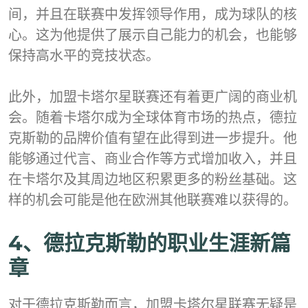
间，并且在联赛中发挥领导作用，成为球队的核
心。这为他提供了展示自己能力的机会，也能够
保持高水平的竞技状态。
此外，加盟卡塔尔星联赛还有着更广阔的商业机
会。随着卡塔尔成为全球体育市场的热点，德拉
克斯勒的品牌价值有望在此得到进一步提升。他
能够通过代言、商业合作等方式增加收入，并且
在卡塔尔及其周边地区积累更多的粉丝基础。这
样的机会可能是他在欧洲其他联赛难以获得的。
4、德拉克斯勒的职业生涯新篇
章
对于德拉克斯勒而言，加盟卡塔尔星联赛无疑是