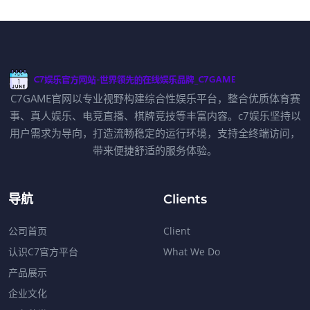
C7GAME官网以专业视野构建综合性娱乐平台，整合优质体育赛
事、真人娱乐、电竞直播、棋牌竞技等丰富内容。c7娱乐坚持以
用户需求为导向，打造流畅稳定的运行环境，支持全终端访问，
带来便捷舒适的服务体验。
导航
Clients
公司首页
Client
认识C7官方平台
What We Do
产品展示
企业文化