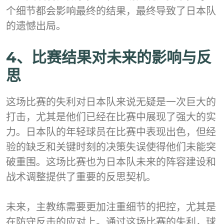
个细节都会影响最终的结果，最终导致了日本队
的遗憾出局。
4、比赛结果对未来的影响与反
思
这场比赛的失利对日本队来说无疑是一次巨大的
打击，尤其是他们已经在比赛中展现了强大的实
力。日本队的年轻球员在比赛中表现出色，但经
验的缺乏和关键时刻的决策失误使得他们未能突
破重围。这场比赛也为日本队未来的阵容建设和
战术调整提供了重要的反思契机。
未来，主教练需要更加注重细节的把控，尤其是
在防守反击的应对上。通过这场比赛的失利，球